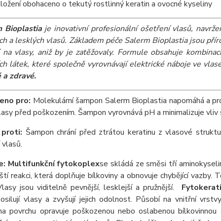
ložení obohaceno o tekutý rostlinný keratin a ovocné kyseliny
 Bioplastia
je inovativní profesionální ošetření vlasů, navrže
ch a lesklých vlasů. Základem péče Salerm Bioplastia jsou pří
 na vlasy, aniž by je zatěžovaly. Formule obsahuje kombinaci
ích látek, které společně vyrovnávají elektrické náboje ve vlas
 a zdravé.
eno pro:
Molekulární šampon Salerm Bioplastia napomáhá a prod
vlasy před poškozením. Šampon vyrovnává pH a minimalizuje vliv s
 proti:
Šampon chrání před ztrátou keratinu z vlasové struktu
 vlasů.
e:
Multifunkční fytokoplex
se skládá ze směsi tří aminokyseli
tí reakci, která doplňuje bílkoviny a obnovuje chybějící vazby. T
Vlasy jsou viditelně pevnější, lesklejší a pružnější.
Fytokerat
posilují vlasy a zvyšují jejich odolnost. Působí na vnitřní vrs
na povrchu opravuje poškozenou nebo oslabenou bílkovinnou 