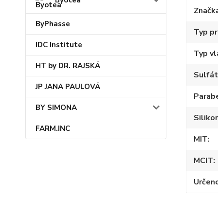
Byotea
Značka
ByPhasse
Typ p
IDC Institute
Typ vl
HT by DR. RAJSKÁ
Sulfát
JP JANA PAULOVÁ
Parab
BY SIMONA
Siliko
FARM.INC
MIT
MCIT
Určen