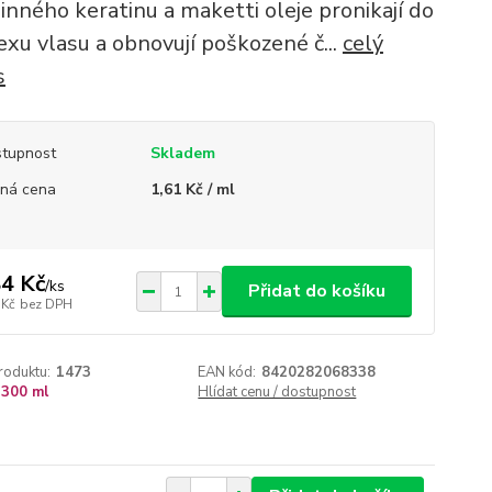
linného keratinu a maketti oleje pronikají do
exu vlasu a obnovují poškozené č...
celý
s
tupnost
Skladem
ná cena
1,61 Kč / ml
4 Kč
/
ks
Přidat do košíku
 Kč
bez DPH
roduktu:
1473
EAN kód:
8420282068338
300 ml
Hlídat cenu / dostupnost