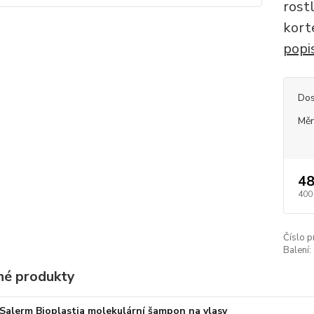
rost
kort
popi
Dos
Měr
48
400
Číslo p
Balení:
é produkty
Salerm Bioplastia molekulární šampon na vlasy