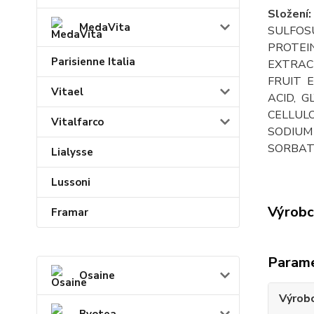
Složen
MedaVita
SULFOS
PROTEI
Parisienne Italia
EXTRACT
FRUIT 
Vitael
ACID, 
CELLULO
Vitalfarco
SODIUM
SORBATE
Lialysse
Lussoni
Výrobc
Framar
Param
Osaine
Výrob