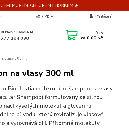
NCEM, MOŘEM, CHLOREM I HORKEM ☀️
Přihlášení
CZK
 si rady? Zavolejte.
0
ks
za
0,00 Kč
 777 164 090
na vlasy 300 ml
on na vlasy 300 ml
rm Bioplastia molekulární šampon na vlasy
ecular Shampoo) formulovaný se silnou
inací kyselých molekul a glycerinu
odního původu, který revitalizuje vlasové
no a vyrovnává pH. Přítomné molekuly