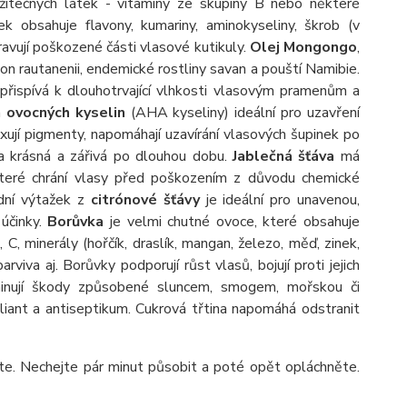
 užitečných látek - vitamíny ze skupiny B nebo některé
átek obsahuje flavony, kumariny, aminokyseliny, škrob (v
avují poškozené části vlasové kutikuly.
Olej Mongongo
,
n rautanenii, endemické rostliny savan a pouští Namibie.
ý přispívá k dlouhotrvající vlhkosti vlasovým pramenům a
h
ovocných kyselin
(AHA kyseliny) ideální pro uzavření
fixují pigmenty, napomáhají uzavírání vlasových šupinek po
rva krásná a zářivá po dlouhou dobu.
Jablečná šťáva
má
i, které chrání vlasy před poškozením z důvodu chemické
odní výtažek z
citrónové šťávy
je ideální pro unavenou,
 účinky.
Borůvka
je velmi chutné ovoce, které obsahuje
, C, minerály (hořčík, draslík, mangan, železo, měď, zinek,
arviva aj. Borůvky podporují růst vlasů, bojují proti jejich
iminují škody způsobené sluncem, smogem, mořskou či
oliant a antiseptikum. Cukrová třtina napomáhá odstranit
e. Nechejte pár minut působit a poté opět opláchněte.