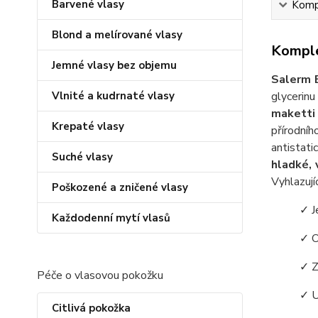
Barvené vlasy
Kompl
Blond a melírované vlasy
Komple
Jemné vlasy bez objemu
Salerm 
Vlnité a kudrnaté vlasy
glycerin
maketti
Krepaté vlasy
přírodní
antistat
Suché vlasy
hladké, 
Vyhlazují
Poškozené a zničené vlasy
✓ J
Každodenní mytí vlasů
✓ O
✓ Z
Péče o vlasovou pokožku
✓ U
Citlivá pokožka