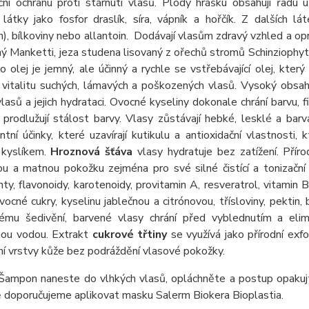
ační ochranu proti stárnutí vlasů. Plody hrášku obsahují řadu
 látky jako fosfor draslík, síra, vápník a hořčík. Z dalších l
, bílkoviny nebo allantoin. Dodávají vlasům zdravý vzhled a opr
ý Manketti, je
za studena lisovaný z ořechů stromů Schinziophyto
olej je jemný, ale účinný a rychle se vstřebávající olej, kter
 vitalitu suchých, lámavých a poškozených vlasů. Vysoký obsa
vlasů a jejich hydrataci. Ovocné kyseliny dokonale chrání barvu, 
 prodlužují stálost barvy. Vlasy zůstávají hebké, lesklé a ba
ntní účinky, které uzavírají kutikulu a antioxidační vlastnost
 kyslíkem.
Hroznová šťáva
vlasy hydratuje bez zatížení. Přír
u a matnou pokožku zejména pro své silné čistící a tonizační
nty, flavonoidy, karotenoidy, provitamin A, resveratrol, vitamin B
vocné cukry, kyselinu jablečnou a citrónovou, třísloviny, pektin, b
ému šedivění, barvené vlasy chrání před vyblednutím a el
nou vodou. Extrakt
cukrové třtiny
se využívá jako přírodní exf
ní vrstvy kůže bez podráždění vlasové pokožky.
Šampon naneste do vlhkých vlasů, opláchněte a postup opakujt
 doporučujeme aplikovat masku Salerm Biokera Bioplastia.