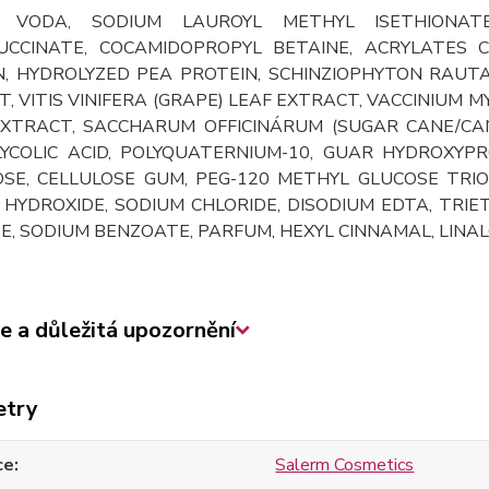
í:
VODA, SODIUM LAUROYL METHYL ISETHIONATE
UCCINATE, COCAMIDOPROPYL BETAINE, ACRYLATES C
N, HYDROLYZED PEA PROTEIN, SCHINZIOPHYTON RAUTAN
, VITIS VINIFERA (GRAPE) LEAF EXTRACT, VACCINIUM M
EXTRACT, SACCHARUM OFFICINÁRUM (SUGAR CANE/CAN
GLYCOLIC ACID, POLYQUATERNIUM-10, GUAR HYDROXYP
SE, CELLULOSE GUM, PEG-120 METHYL GLUCOSE TRIOL
 HYDROXIDE, SODIUM CHLORIDE, DISODIUM EDTA, TRI
, SODIUM BENZOATE, PARFUM, HEXYL CINNAMAL, LINALO
e a důležitá upozornění
etry
ce
Salerm Cosmetics