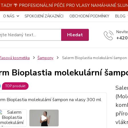
E TADY 🌴 PROFESIONÁLNÍ PÉČE PRO VLASY NAMÁHANÉ SLU
O NÁS
SPOKOJENÍ ZÁKAZNÍCI
OBCHODNÍ PODMÍNKY
BLOG
Nevíte
Hledat
+420
lasová kosmetika
Šampony
Salerm Bioplastia molekulární šampon 
rm Bioplastia molekulární šamp
TOP produkt
Sale
(Mol
komb
přír
vlák