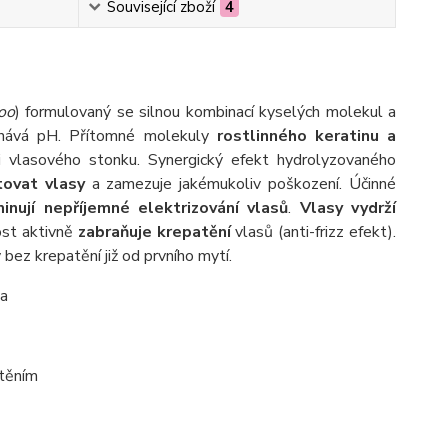
Související zboží
4
oo
) formulovaný se silnou kombinací kyselých molekul a
rovnává pH. Přítomné molekuly
rostlinného keratinu a
i vlasového stonku. Synergický efekt hydrolyzovaného
ovat vlasy
a zamezuje jakémukoliv poškození. Účinné
minují nepříjemné elektrizování vlasů
.
Vlasy vydrží
ost aktivně
zabraňuje krepatění
vlasů (anti-frizz efekt).
bez krepatění již od prvního mytí.
na
atěním