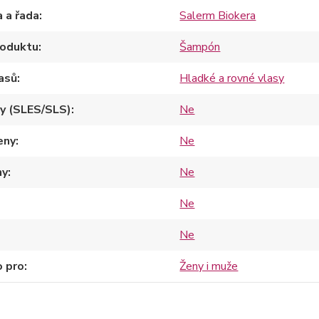
 a řada
Salerm Biokera
roduktu
Šampón
asů
Hladké a rovné vlasy
y (SLES/SLS)
Ne
eny
Ne
ny
Ne
Ne
Ne
o pro
Ženy i muže