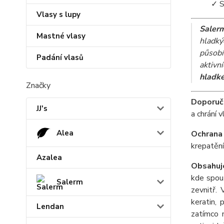
✓ S
Vlasy s lupy
Salerm
Mastné vlasy
hladký
působí
Padání vlasů
aktivn
hladké
Značky
Doporuč
JJ's
a chrání 
Alea
Ochrana
krepatění
Azalea
Obsahuj
kde spouš
Salerm
zevnitř. 
keratin, 
Lendan
zatímco 