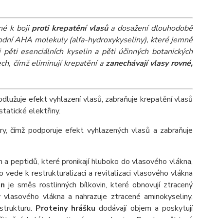
né k boji
proti krepatění vlasů
a dosažení dlouhodobě
rodní AHA molekuly (alfa-hydroxykyseliny), které jemně
 pěti esenciálních kyselin a pěti účinných botanických
ech, čímž eliminují krepatění a
zanechávají vlasy rovné,
lužuje efekt vyhlazení vlasů, zabraňuje krepatění vlasů
tatické elektřiny.
ry, čímž podporuje efekt vyhlazených vlasů a zabraňuje
n a peptidů, které pronikají hluboko do vlasového vlákna,
o vede k restrukturalizaci a revitalizaci vlasového vlákna
in
je směs rostlinných bílkovin, které obnovují ztracený
tvy vlasového vlákna a nahrazuje ztracené aminokyseliny,
strukturu.
Proteiny hrášku
dodávají objem a poskytují