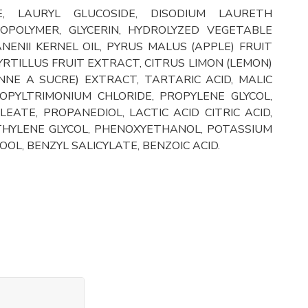
, LAURYL GLUCOSIDE, DISODIUM LAURETH
OPOLYMER, GLYCERIN, HYDROLYZED VEGETABLE
ENII KERNEL OIL, PYRUS MALUS (APPLE) FRUIT
YRTILLUS FRUIT EXTRACT, CITRUS LIMON (LEMON)
NE A SUCRE) EXTRACT, TARTARIC ACID, MALIC
ROPYLTRIMONIUM CHLORIDE, PROPYLENE GLYCOL,
EATE, PROPANEDIOL, LACTIC ACID CITRIC ACID,
ETHYLENE GLYCOL, PHENOXYETHANOL, POTASSIUM
OL, BENZYL SALICYLATE, BENZOIC ACID.