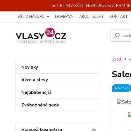
☀️ LETNÍ AKČNÍ NABÍDKA SALERM J
VŠE O NÁKUPU
DOPRAVA
AKCE - SLEVY
KONTAKT
Úvod
V
Novinky
Sale
Akce a slevy
Novinka
Nejoblíbenější
Zvýhodněné sady
Vlasová kosmetika