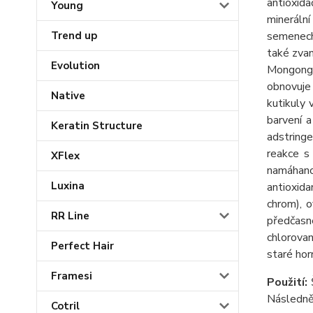
antioxid
Young
minerální
Trend up
semenech)
také zvan
Evolution
Mongongo 
obnovuje
Native
kutikuly 
barvení a
Keratin Structure
adstringe
reakce s
XFlex
namáhano
Luxina
antioxida
chrom), o
RR Line
předčasn
chlorova
Perfect Hair
staré hor
Framesi
Použití:
Následně
Cotril