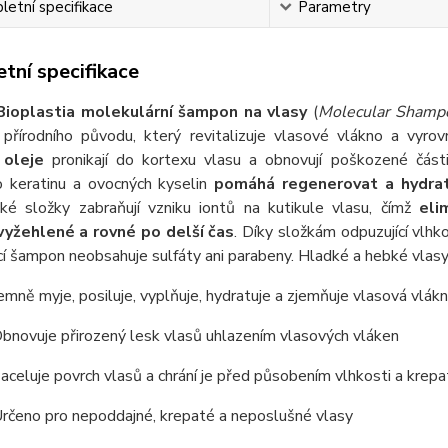
etní specifikace
Parametry
tní specifikace
Bioplastia molekulární šampon na vlasy
(
Molecular Shamp
u přírodního původu, který revitalizuje vlasové vlákno a vy
 oleje
pronikají do kortexu vlasu a obnovují poškozené část
ho keratinu a ovocných kyselin
pomáhá regenerovat a hydrat
ické složky zabraňují vzniku iontů na kutikule vlasu, čímž
eli
vyžehlené a rovné po delší čas
. Díky složkám odpuzující vlhk
cí šampon neobsahuje sulfáty ani parabeny. Hladké a hebké vlasy 
emně myje, posiluje, vyplňuje, hydratuje a zjemňuje vlasová vlák
bnovuje přirozený lesk vlasů uhlazením vlasových vláken
aceluje povrch vlasů a chrání je před působením vlhkosti a krep
rčeno pro nepoddajné, krepaté a neposlušné vlasy