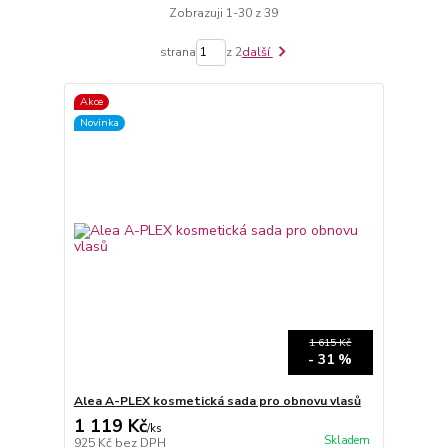
Zobrazuji 1-30 z 39
strana
z 2
další
Akce
Novinka
1 615 Kč
- 31 %
Alea A-PLEX kosmetická sada pro obnovu vlasů
1 119 Kč
/
ks
Skladem
925 Kč
bez DPH