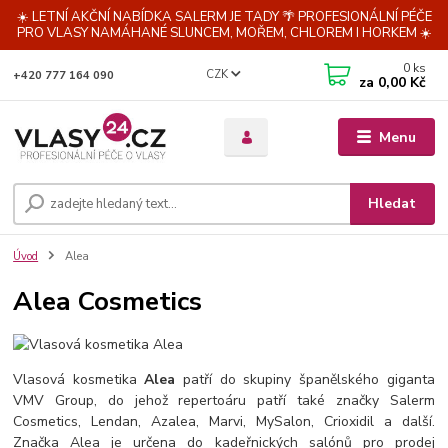
☀️ LETNÍ AKČNÍ NABÍDKA SALERM JE TADY 🌴 PROFESIONÁLNÍ PÉČE
PRO VLASY NAMÁHANÉ SLUNCEM, MOŘEM, CHLOREM I HORKEM ☀️
0
ks
CZK
+420 777 164 090
za
0,00 Kč
Menu
Hledat
Úvod
Alea
Alea Cosmetics
Vlasová kosmetika
Alea
patří do skupiny španělského giganta
VMV Group, do jehož repertoáru patří také značky Salerm
Cosmetics, Lendan, Azalea, Marvi, MySalon, Crioxidil a další.
Značka Alea je určena do kadeřnických salónů pro prodej