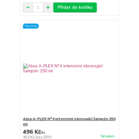
Přidat do košíku
Novinka
Alea A-PLEX N°4 intenzivní obnovující šampón 250
ml
496 Kč
/
ks
Skladem
410 Kč
bez DPH