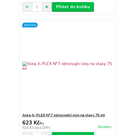
Přidat do košíku
Novinka
Alea A-PLEX N°7 obnovující olej na vlasy 75 ml
623 Kč
/
ks
Skladem
515 Kč
bez DPH