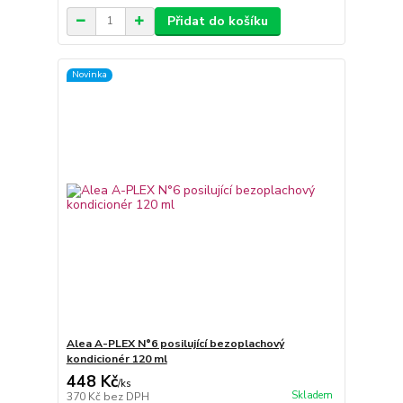
Přidat do košíku
Novinka
Alea A-PLEX N°6 posilující bezoplachový
kondicionér 120 ml
448 Kč
/
ks
Skladem
370 Kč
bez DPH