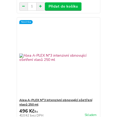
Přidat do košíku
Novinka
Alea A-PLEX N°3 intenzivní obnovující ošetření
vlasů 250 ml
496 Kč
/
ks
Skladem
410 Kč
bez DPH