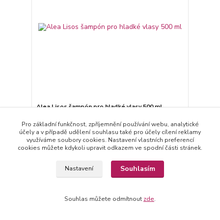
Alea Lisos šampón pro hladké vlasy 500 ml
333 Kč
/
ks
Pro základní funkčnost, zpříjemnění používání webu, analytické
Skladem
275 Kč
bez DPH
účely a v případě udělení souhlasu také pro účely cílení reklamy
využíváme soubory cookies. Nastavení vlastních preferencí
Přidat do košíku
cookies můžete kdykoli upravit odkazem ve spodní části stránek.
Souhlasím
Nastavení
Souhlas můžete odmítnout
zde
.