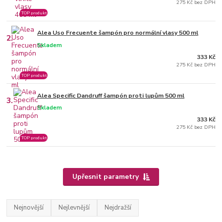
275 Kč bez DPH
TOP produkt
Alea Uso Frecuente šampón pro normální vlasy 500 ml
2.
Skladem
333 Kč
275 Kč bez DPH
TOP produkt
Alea Specific Dandruff šampón proti lupům 500 ml
3.
Skladem
333 Kč
275 Kč bez DPH
TOP produkt
Upřesnit parametry
Nejnovější
Nejlevnější
Nejdražší