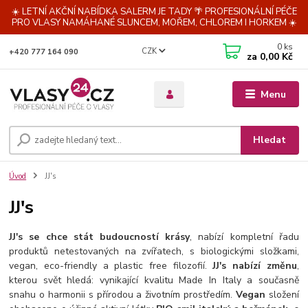
☀️ LETNÍ AKČNÍ NABÍDKA SALERM JE TADY 🌴 PROFESIONÁLNÍ PÉČE
PRO VLASY NAMÁHANÉ SLUNCEM, MOŘEM, CHLOREM I HORKEM ☀️
0
ks
CZK
+420 777 164 090
za
0,00 Kč
Menu
Hledat
Úvod
JJ's
JJ's
JJ's se chce stát budoucností krásy
, nabízí kompletní řadu
produktů netestovaných na zvířatech, s biologickými složkami,
vegan, eco-friendly a plastic free filozofií.
JJ's nabízí změnu
,
kterou svět hledá: vynikající kvalitu Made In Italy a současně
snahu o harmonii s přírodou a životním prostředím.
Vegan
složení