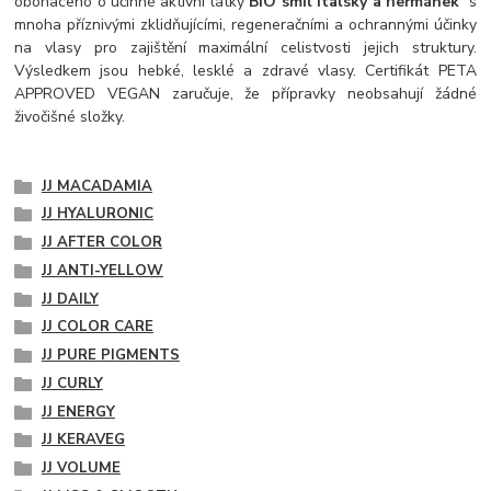
obohaceno o účinné aktivní látky
BIO smil italský a heřmánek
s
mnoha příznivými zklidňujícími, regeneračními a ochrannými účinky
na vlasy pro zajištění maximální celistvosti jejich struktury.
Výsledkem jsou hebké, lesklé a zdravé vlasy. Certifikát PETA
APPROVED VEGAN zaručuje, že přípravky neobsahují žádné
živočišné složky.
JJ MACADAMIA
JJ HYALURONIC
JJ AFTER COLOR
JJ ANTI-YELLOW
JJ DAILY
JJ COLOR CARE
JJ PURE PIGMENTS
JJ CURLY
JJ ENERGY
JJ KERAVEG
JJ VOLUME