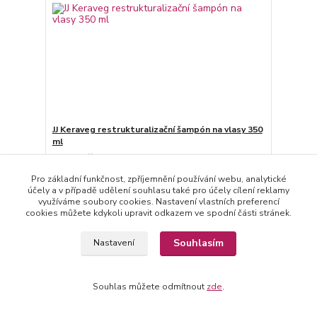
JJ Keraveg restrukturalizační šampón na vlasy 350
ml
307 Kč
/
ks
Skladem
254 Kč
bez DPH
Pro základní funkčnost, zpříjemnění používání webu, analytické
účely a v případě udělení souhlasu také pro účely cílení reklamy
Přidat do košíku
využíváme soubory cookies. Nastavení vlastních preferencí
cookies můžete kdykoli upravit odkazem ve spodní části stránek.
Načíst další produkty (30)
Souhlasím
Nastavení
strana
z 3
další
Souhlas můžete odmítnout
zde
.