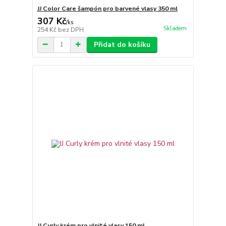
JJ Color Care šampón pro barvené vlasy 350 ml
307 Kč
/
ks
Skladem
254 Kč
bez DPH
Přidat do košíku
JJ Curly krém pro vlnité vlasy 150 ml