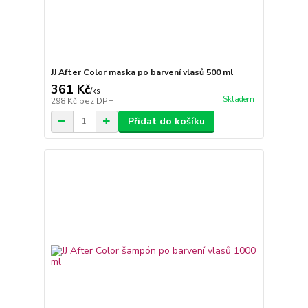
JJ After Color maska po barvení vlasů 500 ml
361 Kč
/
ks
Skladem
298 Kč
bez DPH
Přidat do košíku