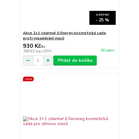
1 237 Kč
- 25 %
Akce 2+1 zdarma! JJ Energy kosmetická sada
proti vypadávání vlasů
930 Kč
/
ks
Skladem
769 Kč
bez DPH
Přidat do košíku
Akce