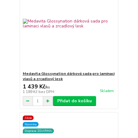
Medavita Glossynation dárková sada pro laminaci
vlasů a zrcadlový lesk
1 439 Kč
/
ks
Skladem
1 189 Kč
bez DPH
Přidat do košíku
Akce
Novinka
Doprava ZDARMA