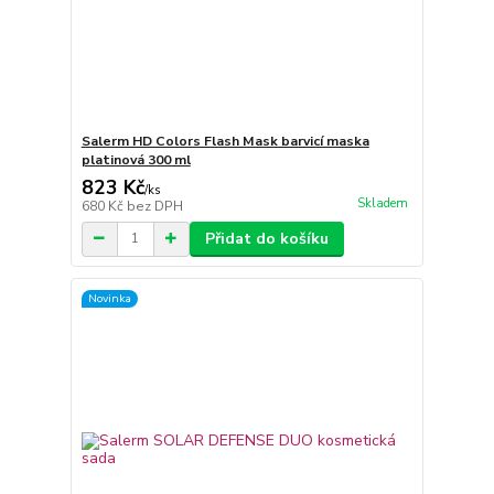
Salerm HD Colors Flash Mask barvicí maska
platinová 300 ml
823 Kč
/
ks
Skladem
680 Kč
bez DPH
Přidat do košíku
Novinka