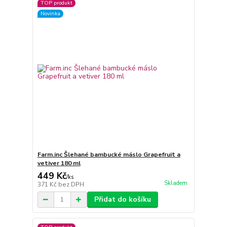
TOP produkt
Novinka
Farm.inc Šlehané bambucké máslo Grapefruit a
vetiver 180 ml
449 Kč
/
ks
Skladem
371 Kč
bez DPH
Přidat do košíku