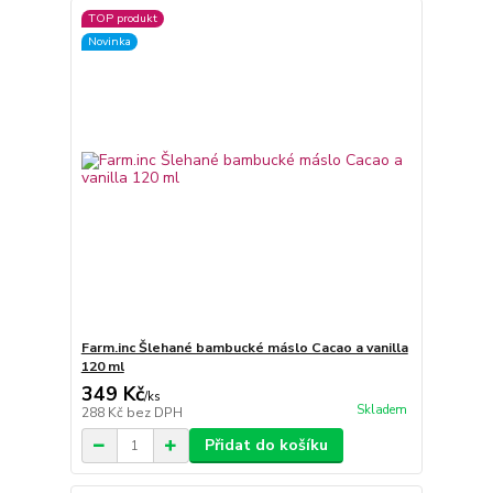
TOP produkt
Novinka
Farm.inc Šlehané bambucké máslo Cacao a vanilla
120 ml
349 Kč
/
ks
Skladem
288 Kč
bez DPH
Přidat do košíku