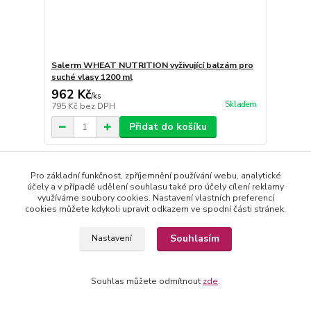
Salerm WHEAT NUTRITION vyživující balzám pro
suché vlasy 1200 ml
962 Kč
/
ks
Skladem
795 Kč
bez DPH
Přidat do košíku
Novinka
Pro základní funkčnost, zpříjemnění používání webu, analytické
účely a v případě udělení souhlasu také pro účely cílení reklamy
využíváme soubory cookies. Nastavení vlastních preferencí
cookies můžete kdykoli upravit odkazem ve spodní části stránek.
Souhlasím
Nastavení
Souhlas můžete odmítnout
zde
.