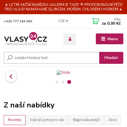
☀️ LETNÍ AKČNÍ NABÍDKA SALERM JE TADY 🌴 PROFESIONÁLNÍ PÉČE
PRO VLASY NAMÁHANÉ SLUNCEM, MOŘEM, CHLOREM I HORKEM ☀️
0
ks
CZK
+420 777 164 090
za
0,00 Kč
Menu
Hledat
Z naší nabídky
Novinky
Vybrali jsme pro vás
Nejprodávanější
Akce