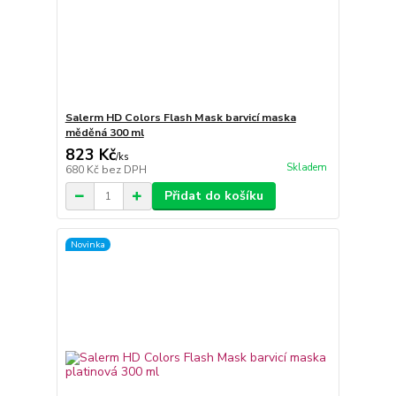
Salerm HD Colors Flash Mask barvicí maska
měděná 300 ml
823 Kč
/
ks
Skladem
680 Kč
bez DPH
Přidat do košíku
Novinka