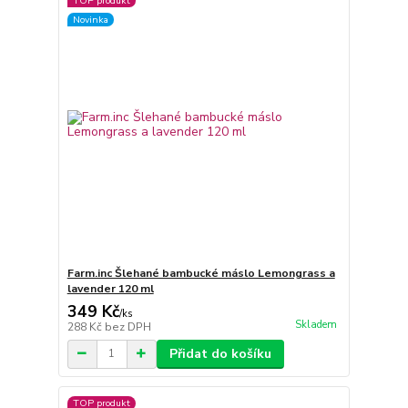
TOP produkt
Novinka
Farm.inc Šlehané bambucké máslo Lemongrass a
lavender 120 ml
349 Kč
/
ks
Skladem
288 Kč
bez DPH
Přidat do košíku
TOP produkt