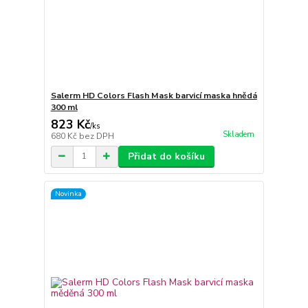
Salerm HD Colors Flash Mask barvicí maska hnědá
300 ml
823 Kč
/
ks
Skladem
680 Kč
bez DPH
Přidat do košíku
Novinka