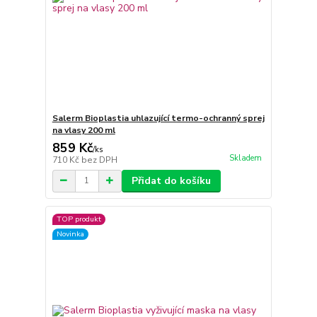
Salerm Bioplastia uhlazující termo-ochranný sprej
na vlasy 200 ml
859 Kč
/
ks
Skladem
710 Kč
bez DPH
Přidat do košíku
TOP produkt
Novinka