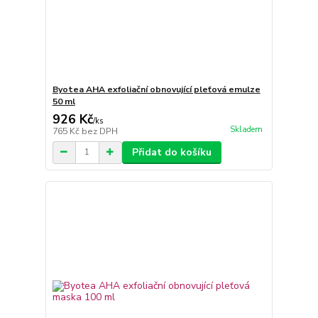
Byotea AHA exfoliační obnovující pleťová emulze
50 ml
926 Kč
/
ks
Skladem
765 Kč
bez DPH
Přidat do košíku