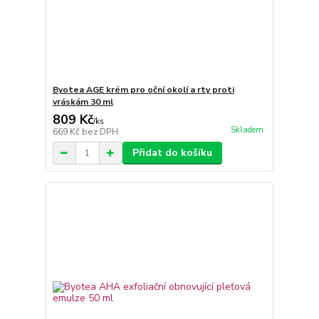
Byotea AGE krém pro oční okolí a rty proti
vráskám 30 ml
809 Kč
/
ks
Skladem
669 Kč
bez DPH
Přidat do košíku