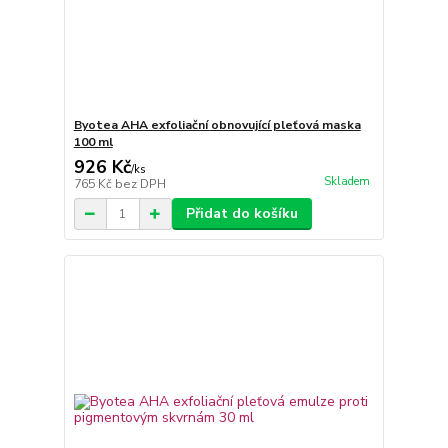
Byotea AHA exfoliační obnovující pleťová maska
100 ml
926 Kč
/
ks
Skladem
765 Kč
bez DPH
Přidat do košíku