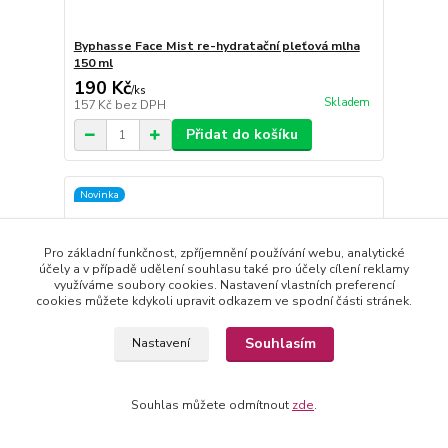
Byphasse Face Mist re-hydratační pleťová mlha
150 ml
190 Kč
/
ks
Skladem
157 Kč
bez DPH
Přidat do košíku
Novinka
Pro základní funkčnost, zpříjemnění používání webu, analytické
účely a v případě udělení souhlasu také pro účely cílení reklamy
využíváme soubory cookies. Nastavení vlastních preferencí
cookies můžete kdykoli upravit odkazem ve spodní části stránek.
Souhlasím
Nastavení
Souhlas můžete odmítnout
zde
.