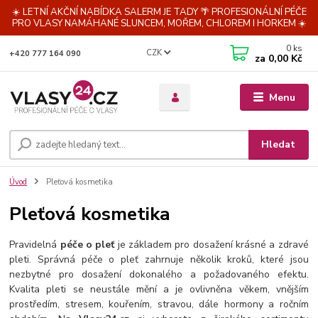
☀️ LETNÍ AKČNÍ NABÍDKA SALERM JE TADY 🌴 PROFESIONÁLNÍ PÉČE
PRO VLASY NAMÁHANÉ SLUNCEM, MOŘEM, CHLOREM I HORKEM ☀️
0
ks
CZK
+420 777 164 090
za
0,00 Kč
Menu
Hledat
Úvod
Pleťová kosmetika
Pleťová kosmetika
Pravidelná
péče o pleť
je základem pro dosažení krásné a zdravé
pleti. Správná péče o pleť zahrnuje několik kroků, které jsou
nezbytné pro dosažení dokonalého a požadovaného efektu.
Kvalita pleti se neustále mění a je ovlivněna věkem, vnějším
prostředím, stresem, kouřením, stravou, dále hormony a ročním