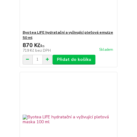
Byotea LIFE hydratační a vyživující pleťová emulze
50 ml
870 Kč
/
ks
Skladem
719 Kč
bez DPH
Přidat do košíku