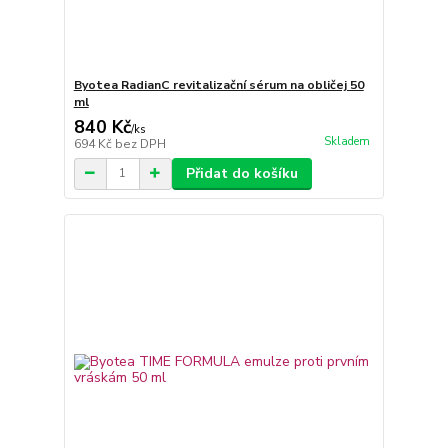
Byotea RadianC revitalizační sérum na obličej 50
ml
840 Kč
/
ks
Skladem
694 Kč
bez DPH
Přidat do košíku