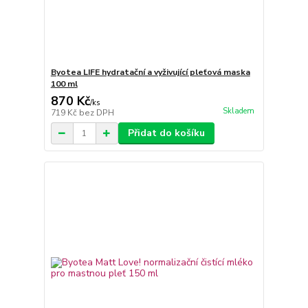
Byotea LIFE hydratační a vyživující pleťová maska
100 ml
870 Kč
/
ks
Skladem
719 Kč
bez DPH
Přidat do košíku