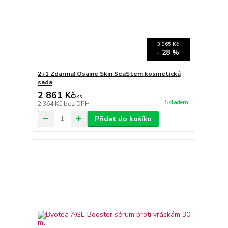
3 965 Kč
- 28 %
2+1 Zdarma! Osaine Skin SeaStem kosmetická
sada
2 861 Kč
/
ks
Skladem
2 364 Kč
bez DPH
Přidat do košíku