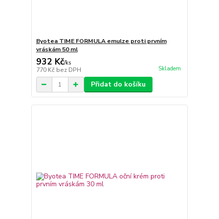
Byotea TIME FORMULA emulze proti prvním
vráskám 50 ml
932 Kč
/
ks
Skladem
770 Kč
bez DPH
Přidat do košíku