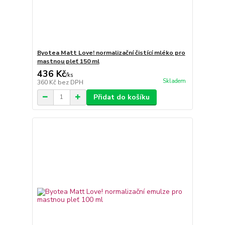
Byotea Matt Love! normalizační čistící mléko pro
mastnou pleť 150 ml
436 Kč
/
ks
Skladem
360 Kč
bez DPH
Přidat do košíku