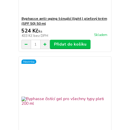
Byphasse anti-aging tónující (light) pleťový krém
(SPF 50) 50 ml
524 Kč
/
ks
Skladem
433 Kč
bez DPH
Přidat do košíku
Novinka