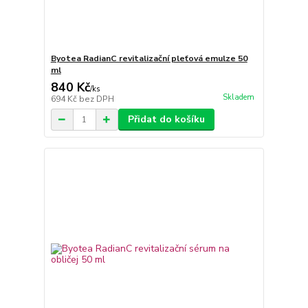
Byotea RadianC revitalizační pleťová emulze 50
ml
840 Kč
/
ks
Skladem
694 Kč
bez DPH
Přidat do košíku