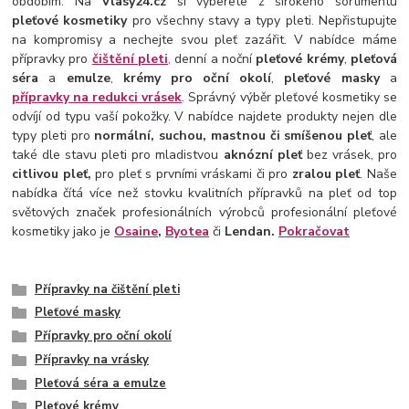
obdobím. Na
Vlasy24.cz
si vyberete z širokého sortimentu
pleťové kosmetiky
pro všechny stavy a typy pleti. Nepřistupujte
na kompromisy a nechejte svou pleť zazářit. V nabídce máme
přípravky pro
čištění pleti
,
denní a noční
pleťové krémy
,
pleťová
séra
a
emulze
,
krémy pro oční okolí
,
pleťové masky
a
přípravky na redukci vrásek
. Správný výběr pleťové kosmetiky se
odvíjí od typu vaší pokožky. V nabídce najdete produkty nejen dle
typy pleti pro
normální, suchou, mastnou či smíšenou pleť
, ale
také dle stavu pleti pro mladistvou
aknózní pleť
bez vrásek, pro
citlivou pleť,
pro pleť s prvními vráskami či pro
zralou pleť
. Naše
nabídka čítá více než stovku kvalitních přípravků na pleť od top
světových značek profesionálních výrobců profesionální pleťové
kosmetiky jako je
Osaine
,
Byotea
či
Lendan.
Pokračovat
Přípravky na čištění pleti
Pleťové masky
Přípravky pro oční okolí
Přípravky na vrásky
Pleťová séra a emulze
Pleťové krémy