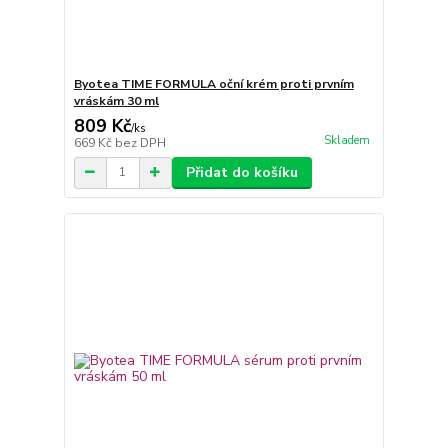
Byotea TIME FORMULA oční krém proti prvním
vráskám 30 ml
809 Kč
/
ks
Skladem
669 Kč
bez DPH
Přidat do košíku