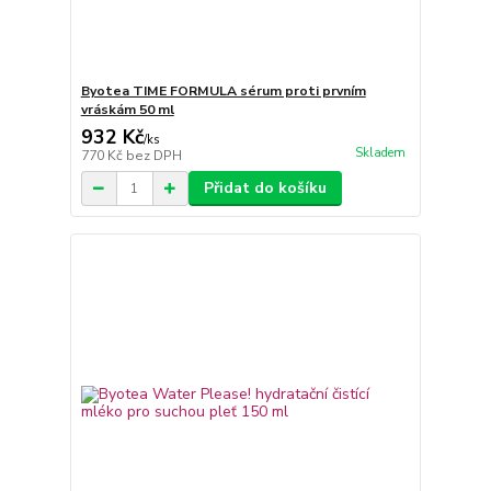
Byotea TIME FORMULA sérum proti prvním
vráskám 50 ml
932 Kč
/
ks
Skladem
770 Kč
bez DPH
Přidat do košíku