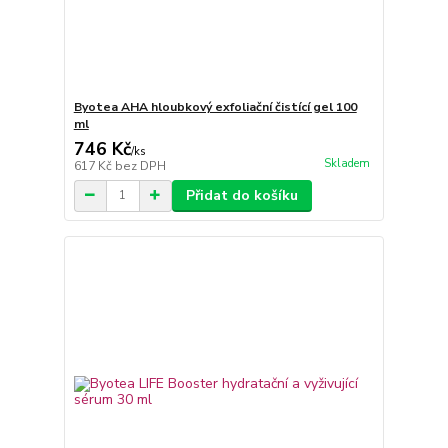
Byotea AHA hloubkový exfoliační čistící gel 100
ml
746 Kč
/
ks
Skladem
617 Kč
bez DPH
Přidat do košíku