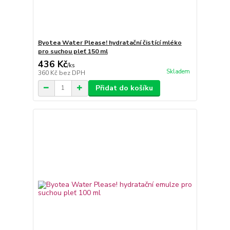
Byotea Water Please! hydratační čistící mléko
pro suchou pleť 150 ml
436 Kč
/
ks
Skladem
360 Kč
bez DPH
Přidat do košíku