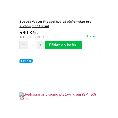
Byotea Water Please! hydratační emulze pro
suchou pleť 100 ml
590 Kč
/
ks
Skladem
488 Kč
bez DPH
Přidat do košíku
Novinka