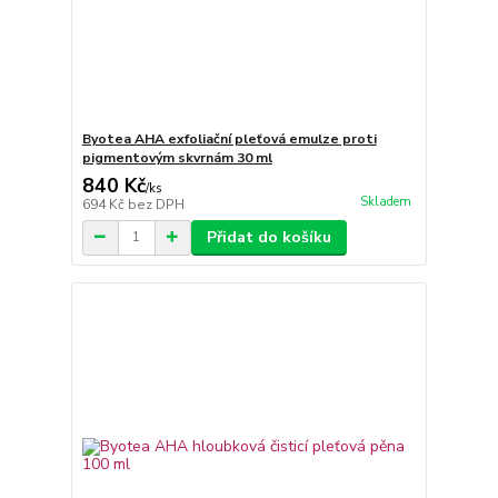
Byotea AHA exfoliační pleťová emulze proti
pigmentovým skvrnám 30 ml
840 Kč
/
ks
Skladem
694 Kč
bez DPH
Přidat do košíku