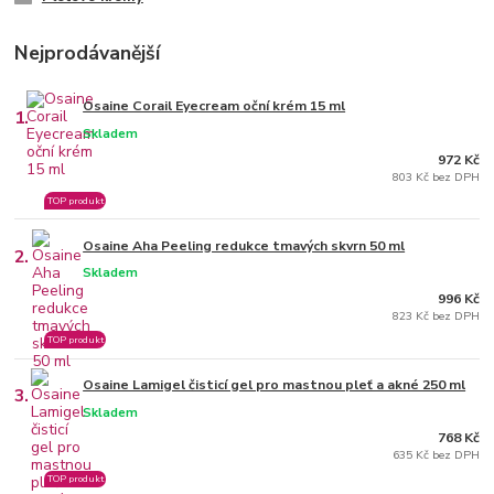
Nejprodávanější
Osaine Corail Eyecream oční krém 15 ml
1.
Skladem
972 Kč
803 Kč bez DPH
TOP produkt
Osaine Aha Peeling redukce tmavých skvrn 50 ml
2.
Skladem
996 Kč
823 Kč bez DPH
TOP produkt
Osaine Lamigel čisticí gel pro mastnou pleť a akné 250 ml
3.
Skladem
768 Kč
635 Kč bez DPH
TOP produkt