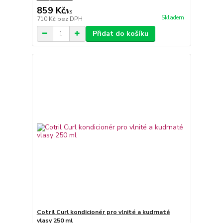
859 Kč
/
ks
Skladem
710 Kč
bez DPH
Přidat do košíku
Cotril Curl kondicionér pro vlnité a kudrnaté
vlasy 250 ml