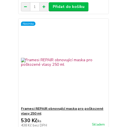
Přidat do košíku
Novinka
Framesi REPAIR obnovující maska pro poškozené
vlasy 250 ml
530 Kč
/
ks
Skladem
438 Kč
bez DPH