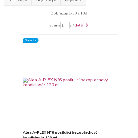
Nejnovější
Nejlevnější
Nejdražší
Zobrazuji 1-30 z 108
strana
z 4
další
Novinka
Alea A-PLEX N°6 posilující bezoplachový
kondicionér 120 ml