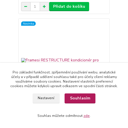
Přidat do košíku
Novinka
Pro základní funkčnost, zpříjemnění používání webu, analytické
účely a v případě udělení souhlasu také pro účely cílení reklamy
využíváme soubory cookies. Nastavení vlastních preferencí
cookies můžete kdykoli upravit odkazem ve spodní části stránek.
Souhlasím
Nastavení
Framesi RESTRUCTURE kondicionér pro extra
poškozené vlasy 250 ml
Souhlas můžete odmítnout
zde
.
473 Kč
/
ks
Skladem
391 Kč
bez DPH