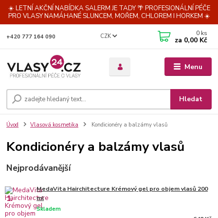
☀️ LETNÍ AKČNÍ NABÍDKA SALERM JE TADY 🌴 PROFESIONÁLNÍ PÉČE
PRO VLASY NAMÁHANÉ SLUNCEM, MOŘEM, CHLOREM I HORKEM ☀️
0
ks
CZK
+420 777 164 090
za
0,00 Kč
Menu
Hledat
Úvod
Vlasová kosmetika
Kondicionéry a balzámy vlasů
Kondicionéry a balzámy vlasů
Nejprodávanější
MedaVita Hairchitecture Krémový gel pro objem vlasů 200
1.
ml
Skladem