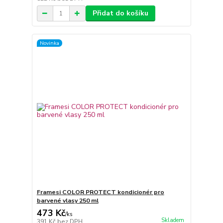
Přidat do košíku
Novinka
Framesi COLOR PROTECT kondicionér pro
barvené vlasy 250 ml
473 Kč
/
ks
Skladem
391 Kč
bez DPH