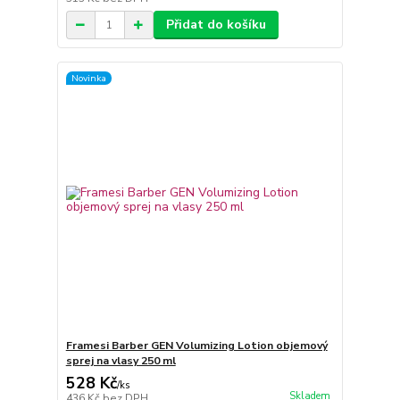
Přidat do košíku
Novinka
Framesi Barber GEN Volumizing Lotion objemový
sprej na vlasy 250 ml
528 Kč
/
ks
Skladem
436 Kč
bez DPH