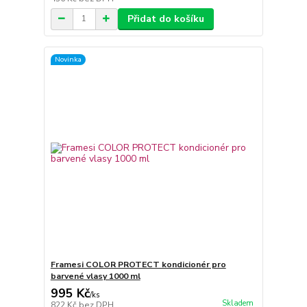
Přidat do košíku
Novinka
Framesi COLOR PROTECT kondicionér pro
barvené vlasy 1000 ml
995 Kč
/
ks
Skladem
822 Kč
bez DPH