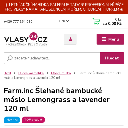
☀️ LETNÍ AKČNÍ NABÍDKA SALERM JE TADY 🌴 PROFESIONÁLNÍ PÉČE
PRO VLASY NAMÁHANÉ SLUNCEM, MOŘEM, CHLOREM I HORKEM ☀️
0
ks
CZK
+420 777 164 090
za
0,00 Kč
Menu
Hledat
Úvod
Tělová kosmetika
Tělová mléka
Farm.inc Šlehané bambucké
máslo Lemongrass a lavender 120 ml
Farm.inc Šlehané bambucké
máslo Lemongrass a lavender
120 ml
Novinka
TOP produkt