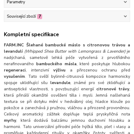
Parametry
Související zboží
7
Kompletní specifikace
FARM.INC Šlehané bambucké máslo s citronovou trávou a
levandulí
(Whipped Shea Butter with Lemongrass & Lavender)
je
nadýchaná, sametově lehká péče vytvořená z prvotřídního
nerafinovaného
bambuckého másla
, které poskytuje hlubokou
regeneraci
, intenzivní
výživu
a přirozenou ochranu před
vysušením
. Tato svěží bylinně-citrusová kompozice harmonicky
spojuje uklidňující sílu
levandule
, známé pro své zklidňující a
antiseptické vlastnosti, s povzbuzující energií
citronové trávy
,
která přináší okamžité osvěžení těla i mysli. Jemná našlehaná
textura se při dotyku mění v hedvábný olej, hladce klouže po
pokožce a zanechává ji pružnou, vláčnou a přirozeně provoněnou.
Celkový aromatický zážitek doplňuje teplá pryskyřičná nota
myrhy
, která dodává balzámu jemnou duchovní hloubku a
harmonii. Tato univerzální přírodní péče hýčká tělo, pleť i vlasy a
proměňuje každodenní rituály v okamžiky čistoty, svěžesti a