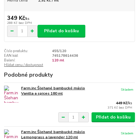
Měrná cena
2,91 Kč / ml
349 Kč
/
ks
288 Kč
bez DPH
Přidat do košíku
Číslo produktu:
455/120
EAN kód:
745178614436
Balení:
120 ml
Hlídat cenu / dostupnost
Podobné produkty
Farm.inc Šlehané bambucké máslo
Skladem
Vanilla a spices 180 ml
449 Kč
/
ks
371 Kč
bez DPH
Přidat do košíku
Farm.inc Šlehané bambucké máslo
Skladem
Lemongrass a lavender 120 ml