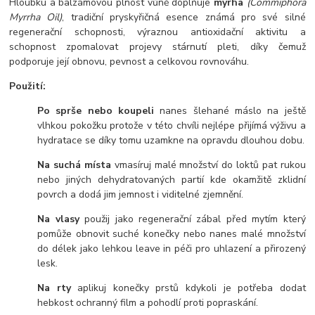
Hloubku a balzámovou plnost vůně doplňuje
myrha
(Commiphora
Myrrha Oil)
, tradiční pryskyřičná esence známá pro své silné
regenerační schopnosti, výraznou antioxidační aktivitu a
schopnost zpomalovat projevy stárnutí pleti, díky čemuž
podporuje její obnovu, pevnost a celkovou rovnováhu.
Použití:
Po sprše nebo koupeli
nanes šlehané máslo na ještě
vlhkou pokožku protože v této chvíli nejlépe přijímá výživu a
hydratace se díky tomu uzamkne na opravdu dlouhou dobu.
Na suchá místa
vmasíruj malé množství do loktů pat rukou
nebo jiných dehydratovaných partií kde okamžitě zklidní
povrch a dodá jim jemnost i viditelné zjemnění.
Na vlasy
použij jako regenerační zábal před mytím který
pomůže obnovit suché konečky nebo nanes malé množství
do délek jako lehkou leave in péči pro uhlazení a přirozený
lesk.
Na rty
aplikuj konečky prstů kdykoli je potřeba dodat
hebkost ochranný film a pohodlí proti popraskání.