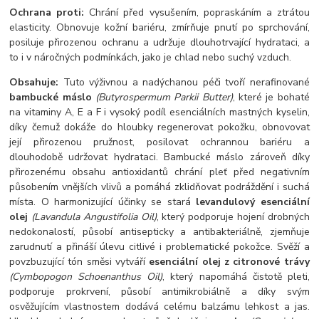
Ochrana proti:
Chrání před vysušením, popraskáním a ztrátou
elasticity. Obnovuje kožní bariéru, zmírňuje pnutí po sprchování,
posiluje přirozenou ochranu a udržuje dlouhotrvající hydrataci, a
to i v náročných podmínkách, jako je chlad nebo suchý vzduch.
Obsahuje:
Tuto výživnou a nadýchanou péči tvoří nerafinované
bambucké máslo
(Butyrospermum Parkii Butter)
, které je bohaté
na vitaminy A, E a F i vysoký podíl esenciálních mastných kyselin,
díky čemuž dokáže do hloubky regenerovat pokožku, obnovovat
její přirozenou pružnost, posilovat ochrannou bariéru a
dlouhodobě udržovat hydrataci. Bambucké máslo zároveň díky
přirozenému obsahu antioxidantů chrání pleť před negativním
působením vnějších vlivů a pomáhá zklidňovat podráždění i suchá
místa. O harmonizující účinky se stará
levandulový esenciální
olej
(Lavandula Angustifolia Oil)
, který podporuje hojení drobných
nedokonalostí, působí antisepticky a antibakteriálně, zjemňuje
zarudnutí a přináší úlevu citlivé i problematické pokožce. Svěží a
povzbuzující tón směsi vytváří
esenciální olej z citronové trávy
(Cymbopogon Schoenanthus Oil)
, který napomáhá čistotě pleti,
podporuje prokrvení, působí antimikrobiálně a díky svým
osvěžujícím vlastnostem dodává celému balzámu lehkost a jas.