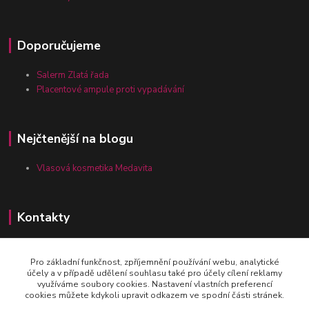
Doporučujeme
Salerm Zlatá řada
Placentové ampule proti vypadávání
Nejčtenější na blogu
Vlasová kosmetika Medavita
Kontakty
Pro základní funkčnost, zpříjemnění používání webu, analytické
Zákaznická linka vlasy-24.cz
účely a v případě udělení souhlasu také pro účely cílení reklamy
+420 777 164 090
využíváme soubory cookies. Nastavení vlastních preferencí
cookies můžete kdykoli upravit odkazem ve spodní části stránek.