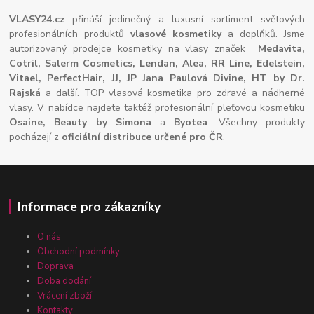
VLASY24.cz
přináší jedinečný a luxusní sortiment světových
profesionálních produktů
vlasové kosmetiky
a doplňků. Jsme
autorizovaný prodejce kosmetiky na vlasy značek
Medavita,
Cotril, Salerm Cosmetics, Lendan, Alea, RR Line, Edelstein,
Vitael,
PerfectHair, JJ, JP Jana Paulová Divine, HT by Dr.
Rajská
a další. TOP vlasová kosmetika pro zdravé a nádherné
vlasy. V nabídce najdete taktéž profesionální pleťovou kosmetiku
Osaine, Beauty by Simona
a
Byotea
. Všechny produkty
pocházejí z
oficiální distribuce určené pro ČR
.
Informace pro zákazníky
O nás
Obchodní podmínky
Doprava
Doba dodání
Vrácení zboží
Kontakty