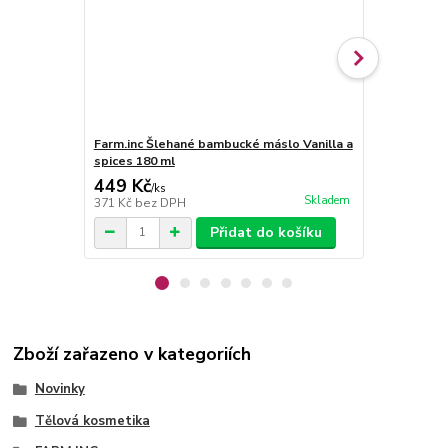
Farm.inc Šlehané bambucké máslo Vanilla a
Farm.inc Šl
spices 180 ml
Lemongrass 
449 Kč
449 Kč
/
ks
/
ks
Skladem
371 Kč
bez DPH
371 Kč
bez 
Přidat do košíku
Zboží zařazeno v kategoriích
Novinky
Tělová kosmetika