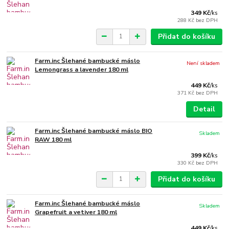
349 Kč
/
ks
288 Kč
bez DPH
Přidat do košíku
Farm.inc Šlehané bambucké máslo
Není skladem
Lemongrass a lavender 180 ml
449 Kč
/
ks
371 Kč
bez DPH
Detail
Farm.inc Šlehané bambucké máslo BIO
Skladem
RAW 180 ml
399 Kč
/
ks
330 Kč
bez DPH
Přidat do košíku
Farm.inc Šlehané bambucké máslo
Skladem
Grapefruit a vetiver 180 ml
449 Kč
/
ks