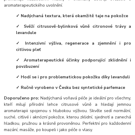
aromaterapeutického uvolnění.
✓ Nadýchaná textura, která okamžitě taje na pokožce
✓ Svěží citrusově-bylinková vůně citronové trávy a
levandule
✓ Intenzivní výživa, regenerace a zjemnění i pro
citlivou pleť
✓ Aromaterapeutické účinky podporující zklidnění i
povzbuzení
✓ Hodí se i pro problematickou pokožku díky levanduli
✓ Ručně vyrobeno v Česku bez syntetické parfemace
Doporučeno pro:
Nadýchaná voňavá péče je ideální pro všechny,
kteří milují přírodní lehce citrusové vůně a hledají jemnou
aromaterapii spojenou s hlubokou výživou. Skvěle sedí normální,
suché, citlivé i aknózní pokožce, kterou zklidní, sjednotí a zanechá
hladkou, pružnou a krásně provoněnou. Perfektní pro každodenní
mazání, masáže, po koupeli i jako péče o vlasy.