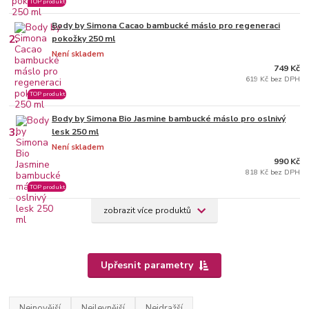
TOP produkt
Body by Simona Cacao bambucké máslo pro regeneraci
2.
pokožky 250 ml
Není skladem
749 Kč
619 Kč bez DPH
TOP produkt
Body by Simona Bio Jasmine bambucké máslo pro oslnivý
3.
lesk 250 ml
Není skladem
990 Kč
818 Kč bez DPH
TOP produkt
zobrazit více produktů
Upřesnit parametry
Nejnovější
Nejlevnější
Nejdražší