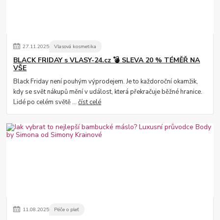
27
.
11
.
2025
Vlasová kosmetika
BLACK FRIDAY s VLASY-24.cz 💣 SLEVA 20 % TÉMĚŘ NA
VŠE
Black Friday není pouhým výprodejem. Je to každoroční okamžik,
kdy se svět nákupů mění v událost, která překračuje běžné hranice.
Lidé po celém světě ...
číst celé
11
.
08
.
2025
Péče o pleť