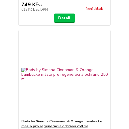
749 Kč
/
ks
Není skladem
619 Kč
bez DPH
Detail
Body by Simona Cinnamon & Orange bambucké
máslo pro regeneraci a ochranu 250 ml