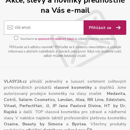
na Vás e-mail
Přihlásit se
Souhlasím se
zpracováním osobních údajů
za účelem rozesílky newsletteru.
Přihlaste se k odběru novinek! Přihlašte se k našemu newsletteru a získejte
informace o akčních nabídkách a slevách jako první. Když vás budeme rušit,
odběr můžete kdykoliv zrušit.
VLASY24.cz
přináší jedinečný a luxusní sortiment světových
profesionálních produktů
vlasové kosmetiky
a doplňků. Jsme
autorizovaný prodejce kosmetiky na vlasy značek
Medavita,
Cotril, Salerm Cosmetics, Lendan, Alea, RR Line, Edelstein,
Vitael,
PerfectHair, JJ, JP Jana Paulová Divine, HT by Dr.
Rajská
a další. TOP vlasová kosmetika pro zdravé a nádherné
vlasy. V nabídce najdete taktéž profesionální pleťovou kosmetiku
Osaine, Beauty by Simona
a
Byotea
. Všechny produkty