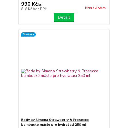
990 Kč
/
ks
Není skladem
818 Kč
bez DPH
Detail
Novinka
Body by Simona Strawberry & Prosecco
bambucké máslo pro hydrataci 250 ml