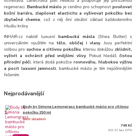
vstřebává, zanechává pleť hebkou a podporuje její přirozenou
regeneraci.
Bambucké máslo
je ceněno pro schopnost
posilovat
kožní bariéru, zlepšovat elasticitu a vyživovat pokožku bez
zbytečné chemie
, což z něj činí ideální základ každodenního
rituálu krásy.
INHAIR.cz nabídí luxusní
bambucká másla
(Shea Butter) s
univerzálním využitím na
tělo, obličej i vlasy
. Jsou perfektní
volbou pro
suchou a citlivou pokožku
, kterou dokážou
zklidnit,
vyživit a ochránit před vnějšími vlivy
. Pokud hledáš
čistou
přírodní péči
, která dodá pokožce
rovnováhu, hlubokou výživu
a pocit luxusní jemnosti
, bambucké máslo je tím nejúčinnějším
řešením.
Nejprodávanější
Body by Simona Lemongrass bambucké máslo pro citlivou
1.
pokožku 250 ml
Není skladem
749 Kč
619 Kč bez DPH