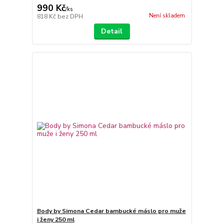
990 Kč
/
ks
Není skladem
818 Kč
bez DPH
Detail
Body by Simona Cedar bambucké máslo pro muže
i ženy 250 ml