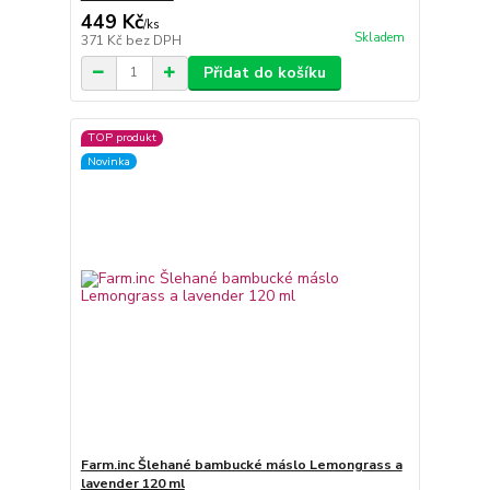
449 Kč
/
ks
Skladem
371 Kč
bez DPH
Přidat do košíku
TOP produkt
Novinka
Farm.inc Šlehané bambucké máslo Lemongrass a
lavender 120 ml