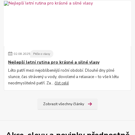
02
.
08
.
2025
Péče o vlasy
Nejlepší letní rutina pro krásné a silné vlasy
Léto patří mezi nejoblíbenější roční období. Dlouhé dny plné
slunce, čas strávený u vody, dovolené a relaxace – to vše k létu
neodmyslitelně patří. Za...
číst celé
Zobrazit všechny články
Akce, slevy a novinky přednostně