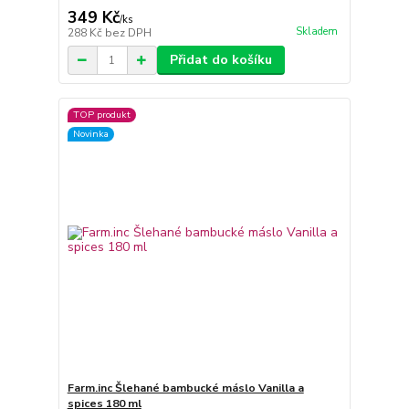
349 Kč
/
ks
Skladem
288 Kč
bez DPH
Přidat do košíku
TOP produkt
Novinka
Farm.inc Šlehané bambucké máslo Vanilla a
spices 180 ml