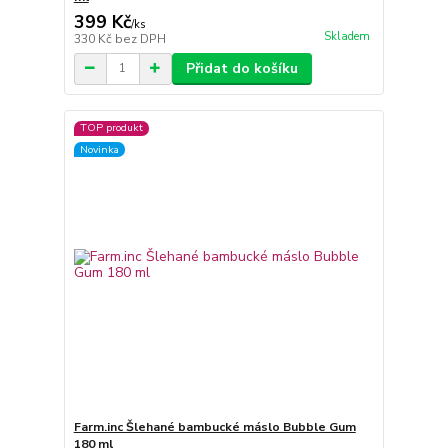
399 Kč
/
ks
Skladem
330 Kč
bez DPH
Přidat do košíku
TOP produkt
Novinka
Farm.inc Šlehané bambucké máslo Bubble Gum
180 ml