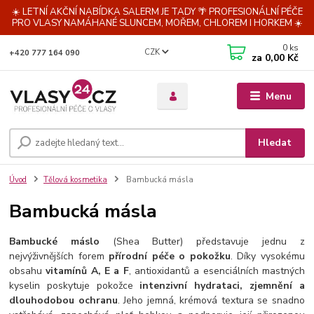
☀️ LETNÍ AKČNÍ NABÍDKA SALERM JE TADY 🌴 PROFESIONÁLNÍ PÉČE
PRO VLASY NAMÁHANÉ SLUNCEM, MOŘEM, CHLOREM I HORKEM ☀️
0
ks
CZK
+420 777 164 090
za
0,00 Kč
Menu
Hledat
Úvod
Tělová kosmetika
Bambucká másla
Bambucká másla
Bambucké máslo
(Shea Butter) představuje jednu z
nejvýživnějších forem
přírodní péče o pokožku
. Díky vysokému
obsahu
vitamínů A, E a F
, antioxidantů a esenciálních mastných
kyselin poskytuje pokožce
intenzivní hydrataci, zjemnění a
dlouhodobou ochranu
. Jeho jemná, krémová textura se snadno