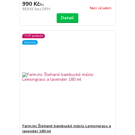
990 Kč
/
ks
Není skladem
818 Kč
bez DPH
Detail
TOP produkt
Novinka
Farm.inc Šlehané bambucké máslo Lemongrass a
lavender 180 ml