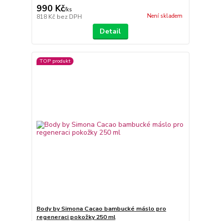
990 Kč
/
ks
Není skladem
818 Kč
bez DPH
Detail
TOP produkt
Body by Simona Cacao bambucké máslo pro
regeneraci pokožky 250 ml