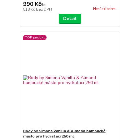
990 Kč
/
ks
Není skladem
818 Kč
bez DPH
Detail
TOP produkt
Body by Simona Vanilla & Almond bambucké
máslo pro hydrataci 250 ml