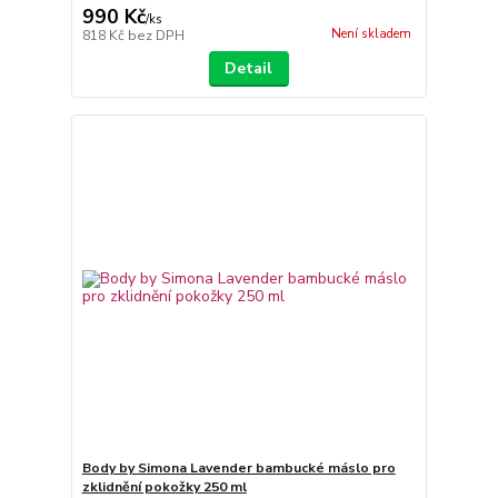
990 Kč
/
ks
Není skladem
818 Kč
bez DPH
Detail
Body by Simona Lavender bambucké máslo pro
zklidnění pokožky 250 ml