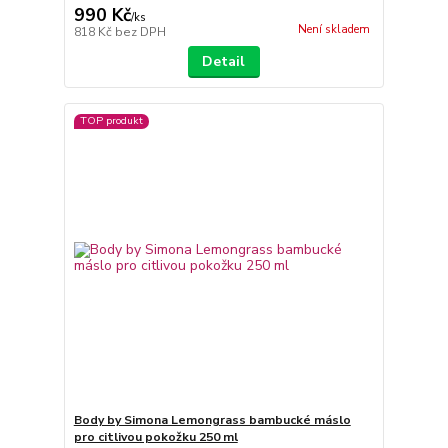
990 Kč
/
ks
Není skladem
818 Kč
bez DPH
Detail
TOP produkt
Body by Simona Lemongrass bambucké máslo
pro citlivou pokožku 250 ml