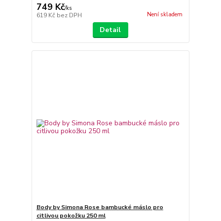
749 Kč
/
ks
Není skladem
619 Kč
bez DPH
Detail
Body by Simona Rose bambucké máslo pro
citlivou pokožku 250 ml