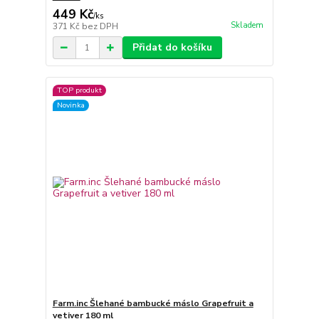
449 Kč
/
ks
Skladem
371 Kč
bez DPH
Přidat do košíku
TOP produkt
Novinka
Farm.inc Šlehané bambucké máslo Grapefruit a
vetiver 180 ml