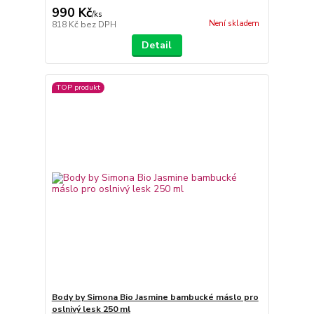
990 Kč
/
ks
Není skladem
818 Kč
bez DPH
Detail
TOP produkt
Body by Simona Bio Jasmine bambucké máslo pro
oslnivý lesk 250 ml