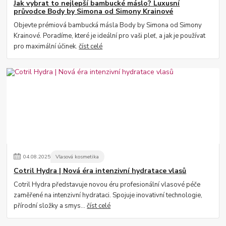
Jak vybrat to nejlepší bambucké máslo? Luxusní
průvodce Body by Simona od Simony Krainové
Objevte prémiová bambucká másla Body by Simona od Simony
Krainové. Poradíme, které je ideální pro vaši pleť, a jak je používat
pro maximální účinek.
číst celé
04
.
08
.
2025
Vlasová kosmetika
Cotril Hydra | Nová éra intenzivní hydratace vlasů
Cotril Hydra představuje novou éru profesionální vlasové péče
zaměřené na intenzivní hydrataci. Spojuje inovativní technologie,
přírodní složky a smys...
číst celé