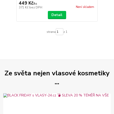
449 Kč
/
ks
Není skladem
371 Kč
bez DPH
Detail
strana
z 1
Ze světa nejen vlasové kosmetiky
...