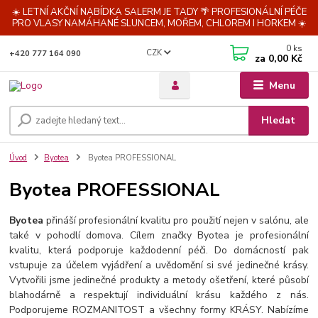
☀️ LETNÍ AKČNÍ NABÍDKA SALERM JE TADY 🌴 PROFESIONÁLNÍ PÉČE
PRO VLASY NAMÁHANÉ SLUNCEM, MOŘEM, CHLOREM I HORKEM ☀️
0
ks
CZK
+420 777 164 090
za
0,00 Kč
Menu
Hledat
Úvod
Byotea
Byotea PROFESSIONAL
Byotea PROFESSIONAL
Byotea
přináší profesionální kvalitu pro použití nejen v salónu, ale
také v pohodlí domova. Cílem značky Byotea je profesionální
kvalitu, která podporuje každodenní péči. Do domácností pak
vstupuje za účelem vyjádření a uvědomění si své jedinečné krásy.
Vytvořili jsme jedinečné produkty a metody ošetření, které působí
blahodárně a respektují individuální krásu každého z nás.
Podporujeme ROZMANITOST a všechny formy KRÁSY. Nabízíme