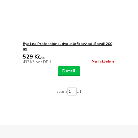
Byotea Professional dvousložkový odličovač 200
ml
529 Kč
/
ks
Není skladem
437 Kč
bez DPH
Detail
strana
z 1