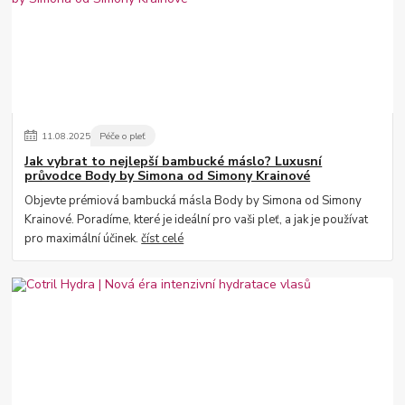
11
.
08
.
2025
Péče o pleť
Jak vybrat to nejlepší bambucké máslo? Luxusní
průvodce Body by Simona od Simony Krainové
Objevte prémiová bambucká másla Body by Simona od Simony
Krainové. Poradíme, které je ideální pro vaši pleť, a jak je používat
pro maximální účinek.
číst celé