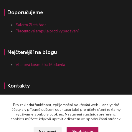
Doporučujeme
Salerm Zlatá řada
Placentové ampule proti vypadávání
Nejčtenější na blogu
Vlasová kosmetika Medavita
Kontakty
Pro základní funkčnost, zpříjemnění používání webu, analytické
Zákaznická linka vlasy-24.cz
účely a v případě udělení souhlasu také pro účely cílení reklamy
+420 777 164 090
využíváme soubory cookies. Nastavení vlastních preferencí
cookies můžete kdykoli upravit odkazem ve spodní části stránek.
obchod@vlasy-24.cz
Souhlasím
Nastavení