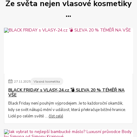
Ze světa nejen vlasové kosmetiky
...
27
.
11
.
2025
Vlasová kosmetika
BLACK FRIDAY s VLASY-24.cz 💣 SLEVA 20 % TÉMĚŘ NA
VŠE
Black Friday není pouhým výprodejem. Je to každoroční okamžik,
kdy se svět nákupů mění v událost, která překračuje běžné hranice.
Lidé po celém světě ...
číst celé