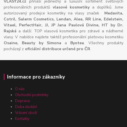
VLASY24.cz
přináší jedinečný a luxusní sortiment světových
profesionálních produktů
vlasové kosmetiky
a doplňků. Jsme
autorizovaný prodejce kosmetiky na vlasy značek
Medavita,
Cotril, Salerm Cosmetics, Lendan, Alea, RR Line, Edelstein,
Vitael,
PerfectHair, JJ, JP Jana Paulová Divine, HT by Dr.
Rajská
a další. TOP vlasová kosmetika pro zdravé a nádherné
vlasy. V nabídce najdete taktéž profesionální pleťovou kosmetiku
Osaine, Beauty by Simona
a
Byotea
. Všechny produkty
pocházejí z
oficiální distribuce určené pro ČR
.
Informace pro zákazníky
O nás
Obchodní podmínky
Doprava
Doba dodání
Vrácení zboží
Kontakty