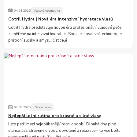
04
.
08
.
2025
Vlasová kosmetika
Cotril Hydra | Nová éra intenzivní hydratace vlasů
Cotril Hydra představuje novou éru profesionální vlasové péče
zaměřené na intenzivní hydrataci. Spojuje inovativní technologie,
přírodní složky a smys...
číst celé
02
.
08
.
2025
Péče o vlasy
Nejlepší letní rutina pro krásné a silné vlasy
Léto patří mezi nejoblíbenější roční období. Dlouhé dny plné
slunce, čas strávený u vody, dovolené a relaxace – to vše k létu
neodmyslitelně patří. Za...
číst celé