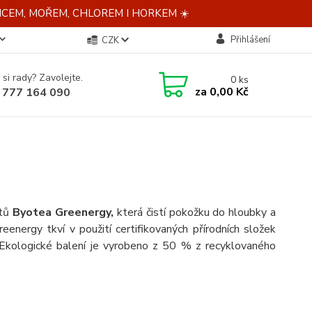
NCEM, MOŘEM, CHLOREM I HORKEM ☀️
Přihlášení
CZK
 si rady? Zavolejte.
0
ks
za
0,00 Kč
 777 164 090
ktů
Byotea Greenergy,
která čistí pokožku do hloubky a
eenergy tkví v použití certifikovaných přírodních složek
 Ekologické balení je vyrobeno z 50 % z recyklovaného