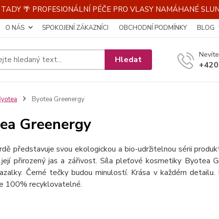
E TADY 🌴 PROFESIONÁLNÍ PÉČE PRO VLASY NAMÁHANÉ SLU
O NÁS
SPOKOJENÍ ZÁKAZNÍCI
OBCHODNÍ PODMÍNKY
BLOG
Nevíte
Hledat
+420
yotea
Byotea Greenergy
ea Greenergy
dě představuje svou ekologickou a bio-udržitelnou sérii produ
její přirozený jas a zářivost. Síla pleťové kosmetiky Byotea Gr
azalky. Černé tečky budou minulostí. Krása v každém detailu.
 je 100% recyklovatelné.