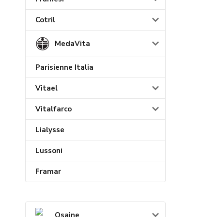
Cotril
MedaVita
Parisienne Italia
Vitael
Vitalfarco
Lialysse
Lussoni
Framar
Osaine