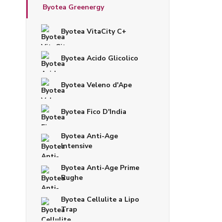
Byotea Greenergy
Byotea VitaCity C+
Byotea Acido Glicolico
Byotea Veleno d'Ape
Byotea Fico D'India
Byotea Anti-Age
Intensive
Byotea Anti-Age Prime
Rughe
Byotea Cellulite a Lipo
Trap