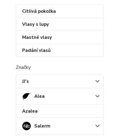
Citlivá pokožka
Vlasy s lupy
Mastné vlasy
Padání vlasů
Značky
JJ's
Alea
Azalea
Salerm