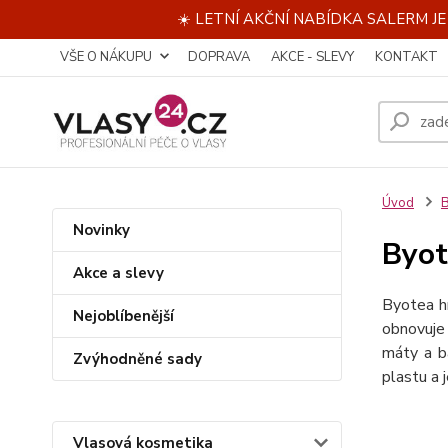
☀️ LETNÍ AKČNÍ NABÍDKA SALERM J
VŠE O NÁKUPU
DOPRAVA
AKCE - SLEVY
KONTAKT
Úvod
B
Novinky
Byot
Akce a slevy
Byotea hr
Nejoblíbenější
obnovuje 
máty a b
Zvýhodněné sady
plastu a
Vlasová kosmetika