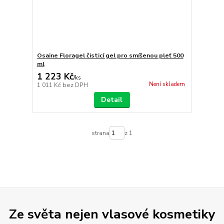
Osaine Floragel čisticí gel pro smíšenou pleť 500
ml
1 223 Kč
/
ks
Není skladem
1 011 Kč
bez DPH
Detail
strana
z 1
Ze světa nejen vlasové kosmetiky