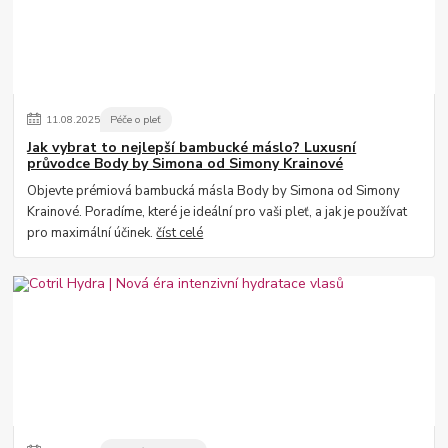
11
.
08
.
2025
Péče o pleť
Jak vybrat to nejlepší bambucké máslo? Luxusní
průvodce Body by Simona od Simony Krainové
Objevte prémiová bambucká másla Body by Simona od Simony
Krainové. Poradíme, které je ideální pro vaši pleť, a jak je používat
pro maximální účinek.
číst celé