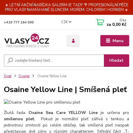
☀️ LETNÍ AKČNÍ NABÍDKA SALERM JE TADY 🌴 PROFESIONÁLNÍ PÉČE
PRO VLASY NAMÁHANÉ SLUNCEM, MOŘEM, CHLOREM I HORKEM ☀️
0
ks
CZK
+420 777 164 090
za
0,00 Kč
Menu
Hledat
Úvod
Osaine
Osaine Yellow Line
Osaine Yellow Line | Smíšená pleť
Žlutá řada
Osaine Sea Care YELLOW Line
je určena pro
smíšenou pleť.
Pokud je normální pleť zářivá s tenkou a
jednotnou zrnitostí po celém obličeji, tak smíšená pleť naopak
představuje dvě zóny s různým charakterem. Střední část „T-