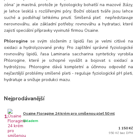
zóna“ je mastná, protože je fyziologicky bohatší na mazové žlázy,
je lehce lesklá s rozšířenými póry. Boční oblasti tváře jsou lehce
suché a podléhají lehkému pnutí. Smíšená pleť nepředstavuje
nerovnováhu, ale základní potřeby: rovnováhu a hydrataci, které
zajistí speciální přípravky vyvinuté firmou Osaine.
Phlorogine
se svým složením z lipidů řas je velmi citlivé na
oxidaci a hydrolyzované prvky. Pro zajištění správné fyziologické
rovnováhy lipidů, řasa Laminaria saccharina synteticky vyrobila
Phlorogine, které je schopné vyvážit a bojovat s oxidací a
hydrolýzou. Phlorogine dává kompletní a účinnou odpověď na
nejčastější problémy smíšené pleti - reguluje fyziologické pH pleti,
hydratuje a snižuje produkci mazu.
Nejprodávanější
Osaine Floragine 24 krém pro smíšenou pleť 50 ml
1.
Skladem
1 150 Kč
950 Kč bez DPH