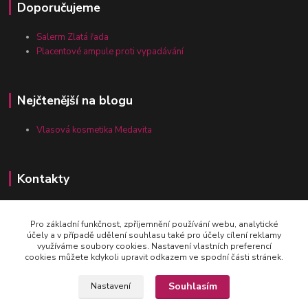
Doporučujeme
Salerm Zlatá řada
Placentové ampule proti vypadávání
Nejčtenější na blogu
Vlasová kosmetika Medavita
Kontakty
Pro základní funkčnost, zpříjemnění používání webu, analytické
Zákaznická linka vlasy-24.cz
účely a v případě udělení souhlasu také pro účely cílení reklamy
+420 777 164 090
využíváme soubory cookies. Nastavení vlastních preferencí
cookies můžete kdykoli upravit odkazem ve spodní části stránek.
obchod@vlasy-24.cz
Souhlasím
Nastavení