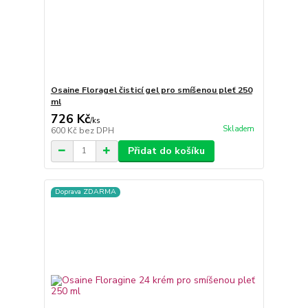
Osaine Floragel čisticí gel pro smíšenou pleť 250
ml
726 Kč
/
ks
Skladem
600 Kč
bez DPH
Přidat do košíku
Doprava ZDARMA