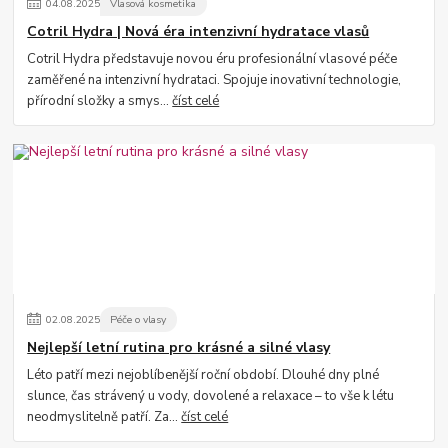
04
.
08
.
2025
Vlasová kosmetika
Cotril Hydra | Nová éra intenzivní hydratace vlasů
Cotril Hydra představuje novou éru profesionální vlasové péče
zaměřené na intenzivní hydrataci. Spojuje inovativní technologie,
přírodní složky a smys...
číst celé
02
.
08
.
2025
Péče o vlasy
Nejlepší letní rutina pro krásné a silné vlasy
Léto patří mezi nejoblíbenější roční období. Dlouhé dny plné
slunce, čas strávený u vody, dovolené a relaxace – to vše k létu
neodmyslitelně patří. Za...
číst celé