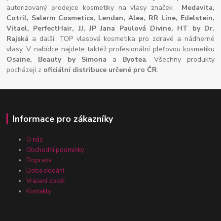
autorizovaný prodejce kosmetiky na vlasy značek
Medavita,
Cotril, Salerm Cosmetics, Lendan, Alea, RR Line, Edelstein,
Vitael,
PerfectHair, JJ, JP Jana Paulová Divine, HT by Dr.
Rajská
a další. TOP vlasová kosmetika pro zdravé a nádherné
vlasy. V nabídce najdete taktéž profesionální pleťovou kosmetiku
Osaine, Beauty by Simona
a
Byotea
. Všechny produkty
pocházejí z
oficiální distribuce určené pro ČR
.
Informace pro zákazníky
O nás
Obchodní podmínky
Doprava
Doba dodání
Vrácení zboží
Kontakty