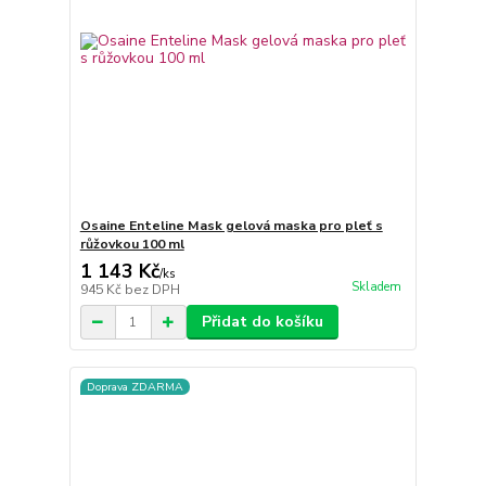
Osaine Enteline Mask gelová maska pro pleť s
růžovkou 100 ml
1 143 Kč
/
ks
Skladem
945 Kč
bez DPH
Přidat do košíku
Doprava ZDARMA