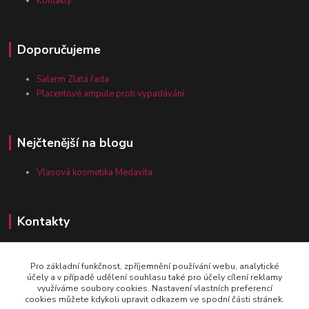
Kontakty
Doporučujeme
Salerm Zlatá řada
Placentové ampule proti vypadávání
Nejčtenější na blogu
Vlasová kosmetika Medavita
Kontakty
Pro základní funkčnost, zpříjemnění používání webu, analytické
Zákaznická linka vlasy-24.cz
účely a v případě udělení souhlasu také pro účely cílení reklamy
+420 777 164 090
využíváme soubory cookies. Nastavení vlastních preferencí
cookies můžete kdykoli upravit odkazem ve spodní části stránek.