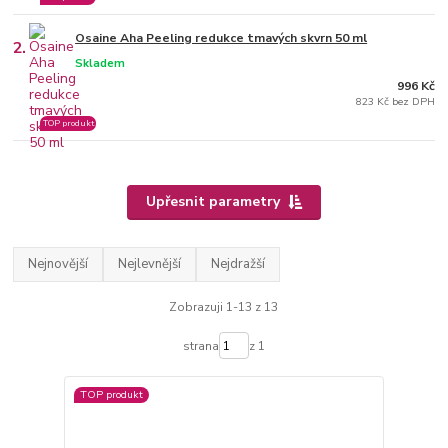
Osaine Aha Peeling redukce tmavých skvrn 50 ml
2.
Skladem
996 Kč
823 Kč bez DPH
TOP produkt
Upřesnit parametry
Nejnovější
Nejlevnější
Nejdražší
Zobrazuji 1-13 z 13
strana
z 1
TOP produkt