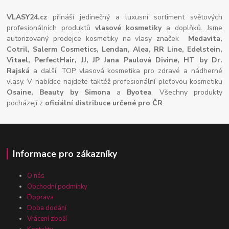
VLASY24.cz
přináší jedinečný a luxusní sortiment světových
profesionálních produktů
vlasové kosmetiky
a doplňků. Jsme
autorizovaný prodejce kosmetiky na vlasy značek
Medavita,
Cotril, Salerm Cosmetics, Lendan, Alea, RR Line, Edelstein,
Vitael,
PerfectHair, JJ, JP Jana Paulová Divine, HT by Dr.
Rajská
a další. TOP vlasová kosmetika pro zdravé a nádherné
vlasy. V nabídce najdete taktéž profesionální pleťovou kosmetiku
Osaine, Beauty by Simona
a
Byotea
. Všechny produkty
pocházejí z
oficiální distribuce určené pro ČR
.
Informace pro zákazníky
O nás
Obchodní podmínky
Doprava
Doba dodání
Vrácení zboží