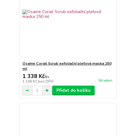
Osaine Corail Scrub exfoliační pleťová maska 250
ml
1 338 Kč
/
ks
Skladem
1 106 Kč
bez DPH
Přidat do košíku