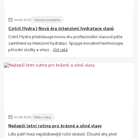
04
.
08
.
2025
Vlasová kosmetika
Cotril Hydra | Nová éra intenzivní hydratace vlasů
Cotril Hydra představuje novou éru profesionální vlasové péče
zaměřené na intenzivní hydrataci. Spojuje inovativní technologie,
přírodní složky a smys...
číst celé
02
.
08
.
2025
Péče o vlasy
Nejlepší letní rutina pro krásné a silné vlasy
Léto patří mezi nejoblíbenější roční období. Dlouhé dny plné