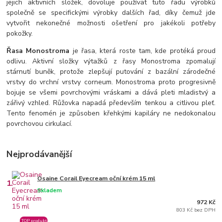
jejich aktivních složek, dovoluje používat tuto řadu výrobků
společně se specifickými výrobky dalších řad, díky čemuž jde
vytvořit nekonečné možnosti ošetření pro jakékoli potřeby
pokožky.
Řasa Monostroma
je řasa, která roste tam, kde protéká proud
odlivu. Aktivní složky výtažků z řasy Monostroma zpomalují
stárnutí buněk, protože zlepšují putování z bazální zárodečné
vrstvy do vrchní vrstvy corneum. Monostroma proto progresivně
bojuje se všemi povrchovými vráskami a dává pleti mladistvý a
zářivý vzhled. Růžovka napadá především tenkou a citlivou pleť.
Tento fenomén je způsoben křehkými kapiláry ne nedokonalou
povrchovou cirkulací.
Nejprodávanější
Osaine Corail Eyecream oční krém 15 ml
1.
Skladem
972 Kč
803 Kč bez DPH
TOP produkt