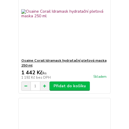
Osaine Corail Idramask hydratační pleťová maska
250 ml
1 442 Kč
/
ks
Skladem
1 192 Kč
bez DPH
Přidat do košíku