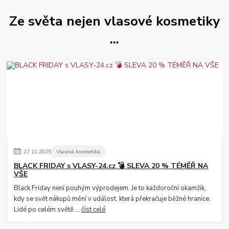
Ze světa nejen vlasové kosmetiky
...
27
.
11
.
2025
Vlasová kosmetika
BLACK FRIDAY s VLASY-24.cz 💣 SLEVA 20 % TÉMĚŘ NA
VŠE
Black Friday není pouhým výprodejem. Je to každoroční okamžik,
kdy se svět nákupů mění v událost, která překračuje běžné hranice.
Lidé po celém světě ...
číst celé