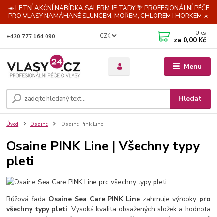
☀️ LETNÍ AKČNÍ NABÍDKA SALERM JE TADY 🌴 PROFESIONÁLNÍ PÉČE
PRO VLASY NAMÁHANÉ SLUNCEM, MOŘEM, CHLOREM I HORKEM ☀️
0
ks
CZK
+420 777 164 090
za
0,00 Kč
Menu
Hledat
Úvod
Osaine
Osaine Pink Line
Osaine PINK Line | Všechny typy
pleti
Růžová řada
Osaine Sea Care PINK Line
zahrnuje výrobky
pro
všechny typy pleti
. Vysoká kvalita obsažených složek a hodnota