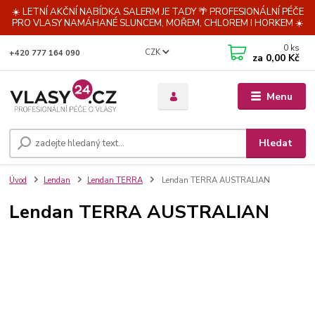
☀️ LETNÍ AKČNÍ NABÍDKA SALERM JE TADY 🌴 PROFESIONÁLNÍ PÉČE
PRO VLASY NAMÁHANÉ SLUNCEM, MOŘEM, CHLOREM I HORKEM ☀️
0
ks
CZK
+420 777 164 090
za
0,00 Kč
Menu
Hledat
Úvod
Lendan
Lendan TERRA
Lendan TERRA AUSTRALIAN
Lendan TERRA AUSTRALIAN