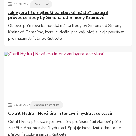
11
.
08
.
2025
Péče o pleť
Jak vybrat to nejlepší bambucké máslo? Luxusní
průvodce Body by Simona od Simony Krainové
Objevte prémiová bambucká másla Body by Simona od Simony
Krainové. Poradíme, které je ideální pro vaši pleť, a jak je používat
pro maximální účinek.
číst celé
04
.
08
.
2025
Vlasová kosmetika
Cotril Hydra | Nová éra intenzivní hydratace vlasů
Cotril Hydra představuje novou éru profesionální vlasové péče
zaměřené na intenzivní hydrataci. Spojuje inovativní technologie,
přírodní složky a smys...
číst celé