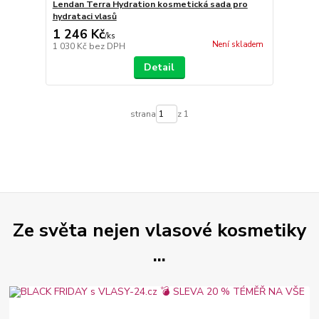
Lendan Terra Hydration kosmetická sada pro
hydrataci vlasů
1 246 Kč
/
ks
Není skladem
1 030 Kč
bez DPH
Detail
strana
z 1
Ze světa nejen vlasové kosmetiky
...