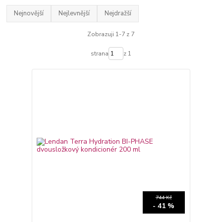
Nejnovější
Nejlevnější
Nejdražší
Zobrazuji 1-7 z 7
strana
z 1
744 Kč
- 41 %