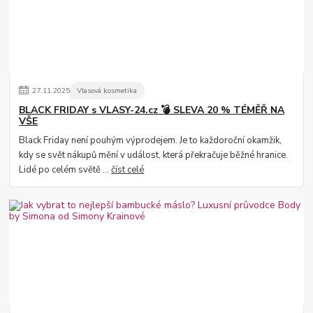
27
.
11
.
2025
Vlasová kosmetika
BLACK FRIDAY s VLASY-24.cz 💣 SLEVA 20 % TÉMĚŘ NA
VŠE
Black Friday není pouhým výprodejem. Je to každoroční okamžik,
kdy se svět nákupů mění v událost, která překračuje běžné hranice.
Lidé po celém světě ...
číst celé