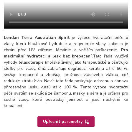
Lendan Terra Australian Spirit
je vysoce hydratační péče o
vlasy, která hloubkově hydratuje a regeneruje vlasy, zatímco je
chrání před UV zářením, lámáním a vnějším poškozením.
Pro
maximální hydrataci a lesk bez krepacení.
Tato řada využívá
výhody telasoterapie (mořské živiny) jako terapeutické a ošetřující
složky pro vlasy, čímž zabraňuje degradaci keratinu až o 66 %,
snižuje krepacení a zlepšuje pružnost vlasového vlákna, což
redukuje ztrátu živin. Navíc tato řada poskytuje ochranu a obnovu
přirozeného lesku vlasů až o 100 %. Tento vysoce hydratační
péče systém se skládá ze šamponu, masky a séra a je určena pro
suché vlasy, které postrádají jemnost a jsou náchylné ke
krepacení.
Upřesnit parametry