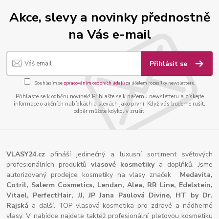
Akce, slevy a novinky přednostně
na Vás e-mail
Přihlásit se
Souhlasím se
zpracováním osobních údajů
za účelem rozesílky newsletteru.
Přihlaste se k odběru novinek! Přihlašte se k našemu newsletteru a získejte
informace o akčních nabídkách a slevách jako první. Když vás budeme rušit,
odběr můžete kdykoliv zrušit.
VLASY24.cz
přináší jedinečný a luxusní sortiment světových
profesionálních produktů
vlasové kosmetiky
a doplňků. Jsme
autorizovaný prodejce kosmetiky na vlasy značek
Medavita,
Cotril, Salerm Cosmetics, Lendan, Alea, RR Line, Edelstein,
Vitael,
PerfectHair, JJ, JP Jana Paulová Divine, HT by Dr.
Rajská
a další. TOP vlasová kosmetika pro zdravé a nádherné
vlasy. V nabídce najdete taktéž profesionální pleťovou kosmetiku