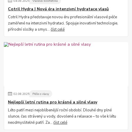
04
.
08
.
2025
Vlasová kosmetika
Cotril Hydra | Nová éra intenzivní hydratace vlasů
Cotril Hydra představuje novou éru profesionální vlasové péče
zaměřené na intenzivní hydrataci. Spojuje inovativní technologie,
přírodní složky a smys...
číst celé
02
.
08
.
2025
Péče o vlasy
Nejlepší letní rutina pro krásné a silné vlasy
Léto patří mezi nejoblíbenější roční období. Dlouhé dny plné
slunce, čas strávený u vody, dovolené a relaxace – to vše k létu
neodmyslitelně patří. Za...
číst celé