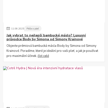
11
.
08
.
2025
Péče o pleť
Jak vybrat to nejlepší bambucké máslo? Luxusní
průvodce Body by Simona od Simony Krainové
Objevte prémiová bambucká másla Body by Simona od Simony
Krainové. Poradíme, které je ideální pro vaši pleť, a jak je používat
pro maximální účinek.
číst celé