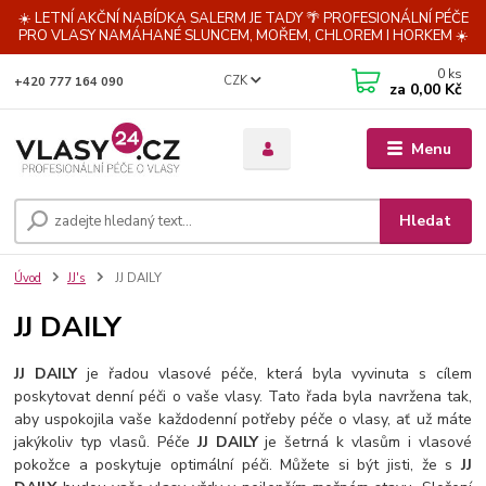
☀️ LETNÍ AKČNÍ NABÍDKA SALERM JE TADY 🌴 PROFESIONÁLNÍ PÉČE
PRO VLASY NAMÁHANÉ SLUNCEM, MOŘEM, CHLOREM I HORKEM ☀️
0
ks
CZK
+420 777 164 090
za
0,00 Kč
Menu
Hledat
Úvod
JJ's
JJ DAILY
JJ DAILY
JJ DAILY
je řadou vlasové péče, která byla vyvinuta s cílem
poskytovat denní péči o vaše vlasy. Tato řada byla navržena tak,
aby uspokojila vaše každodenní potřeby péče o vlasy, ať už máte
jakýkoliv typ vlasů. Péče
JJ DAILY
je šetrná k vlasům i vlasové
pokožce a poskytuje optimální péči. Můžete si být jisti, že s
JJ