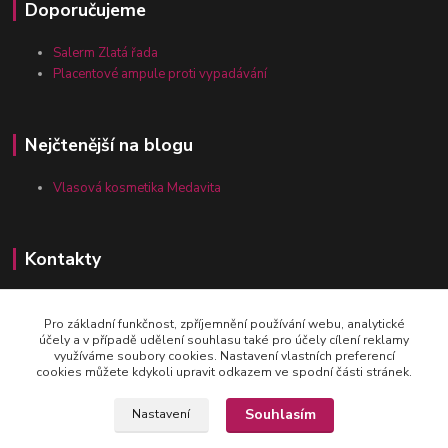
Doporučujeme
Salerm Zlatá řada
Placentové ampule proti vypadávání
Nejčtenější na blogu
Vlasová kosmetika Medavita
Kontakty
Pro základní funkčnost, zpříjemnění používání webu, analytické
Zákaznická linka vlasy-24.cz
účely a v případě udělení souhlasu také pro účely cílení reklamy
+420 777 164 090
využíváme soubory cookies. Nastavení vlastních preferencí
cookies můžete kdykoli upravit odkazem ve spodní části stránek.
obchod@vlasy-24.cz
Souhlasím
Nastavení