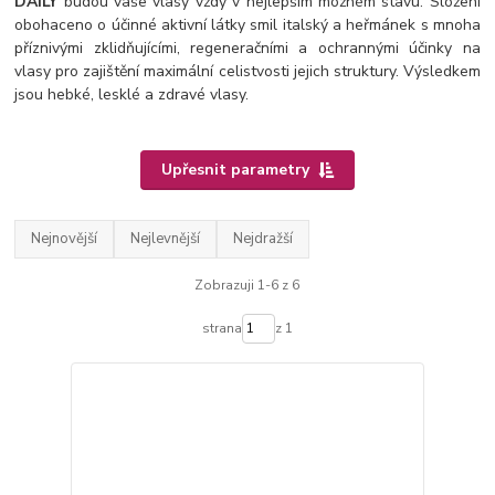
DAILY
budou vaše vlasy vždy v nejlepším možném stavu. Složení
obohaceno o účinné aktivní látky
smil italský a heřmánek s mnoha
příznivými zklidňujícími, regeneračními a ochrannými účinky na
vlasy pro zajištění maximální celistvosti jejich struktury. Výsledkem
jsou hebké, lesklé a zdravé vlasy.
Upřesnit parametry
Nejnovější
Nejlevnější
Nejdražší
Zobrazuji 1-6 z 6
strana
z 1