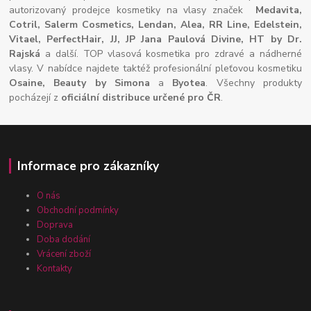
autorizovaný prodejce kosmetiky na vlasy značek
Medavita,
Cotril, Salerm Cosmetics, Lendan, Alea, RR Line, Edelstein,
Vitael,
PerfectHair, JJ, JP Jana Paulová Divine, HT by Dr.
Rajská
a další. TOP vlasová kosmetika pro zdravé a nádherné
vlasy. V nabídce najdete taktéž profesionální pleťovou kosmetiku
Osaine, Beauty by Simona
a
Byotea
. Všechny produkty
pocházejí z
oficiální distribuce určené pro ČR
.
Informace pro zákazníky
O nás
Obchodní podmínky
Doprava
Doba dodání
Vrácení zboží
Kontakty