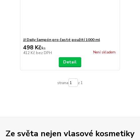
JJ Daily šampón pro časté použití 1000 ml
498 Kč
/
ks
Není skladem
412 Kč
bez DPH
Detail
strana
z 1
Ze světa nejen vlasové kosmetiky