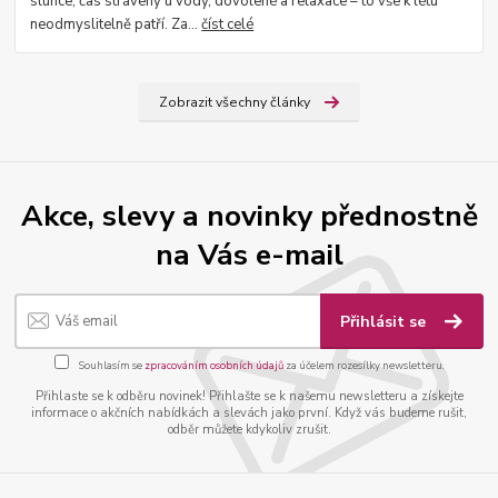
slunce, čas strávený u vody, dovolené a relaxace – to vše k létu
neodmyslitelně patří. Za...
číst celé
Zobrazit všechny články
Akce, slevy a novinky přednostně
na Vás e-mail
Přihlásit se
Souhlasím se
zpracováním osobních údajů
za účelem rozesílky newsletteru.
Přihlaste se k odběru novinek! Přihlašte se k našemu newsletteru a získejte
informace o akčních nabídkách a slevách jako první. Když vás budeme rušit,
odběr můžete kdykoliv zrušit.