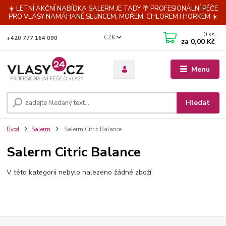
☀️ LETNÍ AKČNÍ NABÍDKA SALERM JE TADY 🌴 PROFESIONÁLNÍ PÉČE
PRO VLASY NAMÁHANÉ SLUNCEM, MOŘEM, CHLOREM I HORKEM ☀️
0
ks
CZK
+420 777 164 090
za
0,00 Kč
Menu
Hledat
Úvod
Salerm
Salerm Citric Balance
Salerm Citric Balance
V této kategorii nebylo nalezeno žádné zboží.