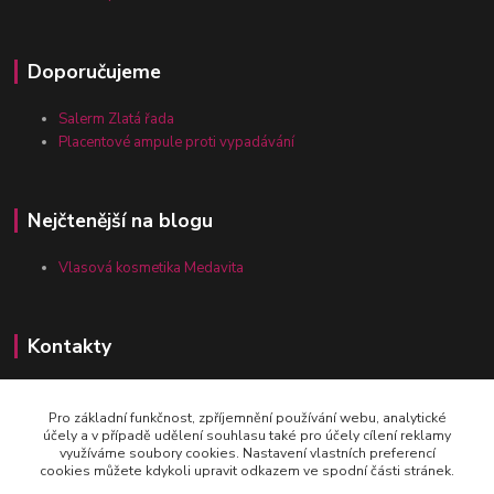
Doporučujeme
Salerm Zlatá řada
Placentové ampule proti vypadávání
Nejčtenější na blogu
Vlasová kosmetika Medavita
Kontakty
Pro základní funkčnost, zpříjemnění používání webu, analytické
Zákaznická linka vlasy-24.cz
účely a v případě udělení souhlasu také pro účely cílení reklamy
+420 777 164 090
využíváme soubory cookies. Nastavení vlastních preferencí
cookies můžete kdykoli upravit odkazem ve spodní části stránek.