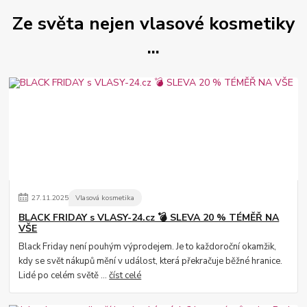
Ze světa nejen vlasové kosmetiky
...
27
.
11
.
2025
Vlasová kosmetika
BLACK FRIDAY s VLASY-24.cz 💣 SLEVA 20 % TÉMĚŘ NA
VŠE
Black Friday není pouhým výprodejem. Je to každoroční okamžik,
kdy se svět nákupů mění v událost, která překračuje běžné hranice.
Lidé po celém světě ...
číst celé