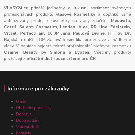
VLASY24.cz
přináší jedinečný a luxusní sortiment světových
profesionálních produktů
vlasové kosmetiky
a doplňků. Jsme
autorizovaný prodejce kosmetiky na vlasy značek
Medavita,
Cotril, Salerm Cosmetics, Lendan, Alea, RR Line, Edelstein,
Vitael,
PerfectHair, JJ, JP Jana Paulová Divine, HT by Dr.
Rajská
a další. TOP vlasová kosmetika pro zdravé a nádherné
vlasy. V nabídce najdete taktéž profesionální pleťovou kosmetiku
Osaine, Beauty by Simona
a
Byotea
. Všechny produkty
pocházejí z
oficiální distribuce určené pro ČR
.
Informace pro zákazníky
O nás
Obchodní podmínky
Doprava
Doba dodání
Vrácení zboží
Kontakty