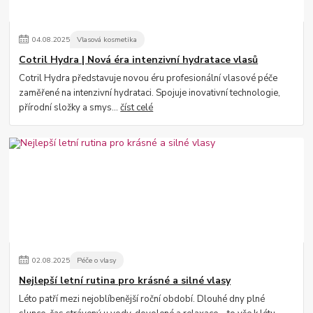
04
.
08
.
2025
Vlasová kosmetika
Cotril Hydra | Nová éra intenzivní hydratace vlasů
Cotril Hydra představuje novou éru profesionální vlasové péče
zaměřené na intenzivní hydrataci. Spojuje inovativní technologie,
přírodní složky a smys...
číst celé
02
.
08
.
2025
Péče o vlasy
Nejlepší letní rutina pro krásné a silné vlasy
Léto patří mezi nejoblíbenější roční období. Dlouhé dny plné