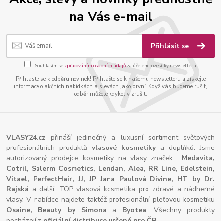
na Vás e-mail
Přihlásit se
Souhlasím se
zpracováním osobních údajů
za účelem rozesílky newsletteru.
Přihlaste se k odběru novinek! Přihlašte se k našemu newsletteru a získejte
informace o akčních nabídkách a slevách jako první. Když vás budeme rušit,
odběr můžete kdykoliv zrušit.
VLASY24.cz
přináší jedinečný a luxusní sortiment světových
profesionálních produktů
vlasové kosmetiky
a doplňků. Jsme
autorizovaný prodejce kosmetiky na vlasy značek
Medavita,
Cotril, Salerm Cosmetics, Lendan, Alea, RR Line, Edelstein,
Vitael,
PerfectHair, JJ, JP Jana Paulová Divine, HT by Dr.
Rajská
a další. TOP vlasová kosmetika pro zdravé a nádherné
vlasy. V nabídce najdete taktéž profesionální pleťovou kosmetiku
Osaine, Beauty by Simona
a
Byotea
. Všechny produkty
pocházejí z
oficiální distribuce určené pro ČR
.