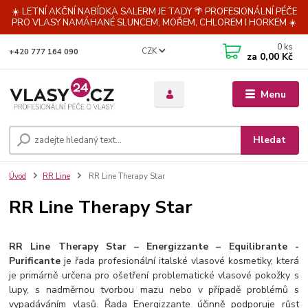
☀️ LETNÍ AKČNÍ NABÍDKA SALERM JE TADY 🌴 PROFESIONÁLNÍ PÉČE
PRO VLASY NAMÁHANÉ SLUNCEM, MOŘEM, CHLOREM I HORKEM ☀️
0
ks
CZK
+420 777 164 090
za
0,00 Kč
Menu
Hledat
Úvod
RR Line
RR Line Therapy Star
RR Line Therapy Star
RR Line Therapy Star – Energizzante – Equilibrante -
Purificante
je řada profesionální italské vlasové kosmetiky, která
je primárně určena pro ošetření problematické vlasové pokožky s
lupy, s nadměrnou tvorbou mazu nebo v případě problémů s
vypadáváním vlasů. Řada Energizzante účinně podporuje růst