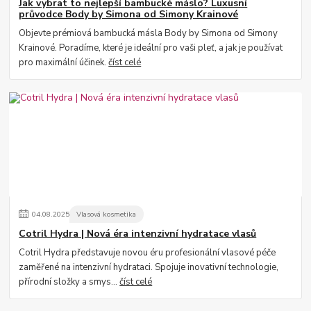
Jak vybrat to nejlepší bambucké máslo? Luxusní
průvodce Body by Simona od Simony Krainové
Objevte prémiová bambucká másla Body by Simona od Simony
Krainové. Poradíme, které je ideální pro vaši pleť, a jak je používat
pro maximální účinek.
číst celé
04
.
08
.
2025
Vlasová kosmetika
Cotril Hydra | Nová éra intenzivní hydratace vlasů
Cotril Hydra představuje novou éru profesionální vlasové péče
zaměřené na intenzivní hydrataci. Spojuje inovativní technologie,
přírodní složky a smys...
číst celé