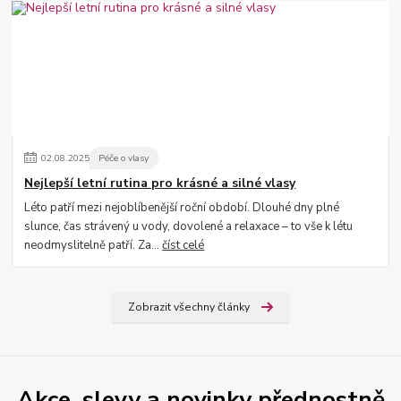
02
.
08
.
2025
Péče o vlasy
Nejlepší letní rutina pro krásné a silné vlasy
Léto patří mezi nejoblíbenější roční období. Dlouhé dny plné
slunce, čas strávený u vody, dovolené a relaxace – to vše k létu
neodmyslitelně patří. Za...
číst celé
Zobrazit všechny články
Akce, slevy a novinky přednostně