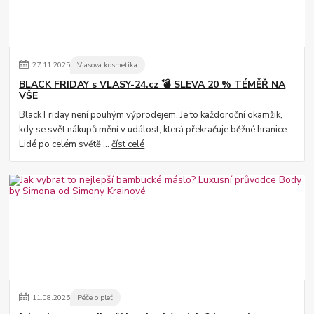
27
.
11
.
2025
Vlasová kosmetika
BLACK FRIDAY s VLASY-24.cz 💣 SLEVA 20 % TÉMĚŘ NA
VŠE
Black Friday není pouhým výprodejem. Je to každoroční okamžik,
kdy se svět nákupů mění v událost, která překračuje běžné hranice.
Lidé po celém světě ...
číst celé
11
.
08
.
2025
Péče o pleť