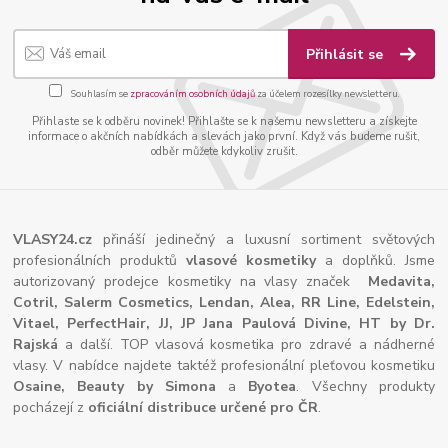
Přihlásit se
Souhlasím se
zpracováním osobních údajů
za účelem rozesílky newsletteru.
Přihlaste se k odběru novinek! Přihlašte se k našemu newsletteru a získejte
informace o akčních nabídkách a slevách jako první. Když vás budeme rušit,
odběr můžete kdykoliv zrušit.
VLASY24.cz
přináší jedinečný a luxusní sortiment světových
profesionálních produktů
vlasové kosmetiky
a doplňků. Jsme
autorizovaný prodejce kosmetiky na vlasy značek
Medavita,
Cotril, Salerm Cosmetics, Lendan, Alea, RR Line, Edelstein,
Vitael,
PerfectHair, JJ, JP Jana Paulová Divine, HT by Dr.
Rajská
a další. TOP vlasová kosmetika pro zdravé a nádherné
vlasy. V nabídce najdete taktéž profesionální pleťovou kosmetiku
Osaine, Beauty by Simona
a
Byotea
. Všechny produkty
pocházejí z
oficiální distribuce určené pro ČR
.