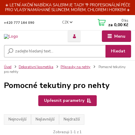
☀️ LETNÍ AKČNÍ NABÍDKA SALERM JE TADY 🌴 PROFESIONÁLNÍ PÉČE
PRO VLASY NAMÁHANÉ SLUNCEM, MOŘEM, CHLOREM I HORKEM ☀️
0
ks
CZK
+420 777 164 090
za
0,00 Kč
Menu
Hledat
Úvod
Dekorativní kosmetika
Přípravky na nehty
Pomocné tekutiny
pro nehty
Pomocné tekutiny pro nehty
Upřesnit parametry
Nejnovější
Nejlevnější
Nejdražší
Zobrazuji 1-1 z 1