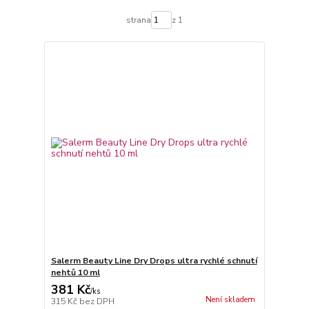
strana
z 1
Salerm Beauty Line Dry Drops ultra rychlé schnutí
nehtů 10 ml
381 Kč
/
ks
Není skladem
315 Kč
bez DPH