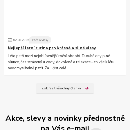
02
.
08
.
2025
Péče o vlasy
Nejlepší letní rutina pro krásné a silné vlasy
Léto patří mezi nejoblíbenější roční období. Dlouhé dny plné
slunce, čas strávený u vody, dovolené a relaxace – to vše k létu
neodmyslitelně patří. Za...
číst celé
Zobrazit všechny články
Akce, slevy a novinky přednostně
na Vás e-mail