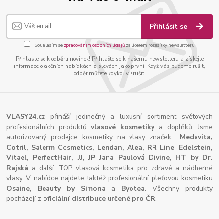
Přihlásit se
Souhlasím se
zpracováním osobních údajů
za účelem rozesílky newsletteru.
Přihlaste se k odběru novinek! Přihlašte se k našemu newsletteru a získejte
informace o akčních nabídkách a slevách jako první. Když vás budeme rušit,
odběr můžete kdykoliv zrušit.
VLASY24.cz
přináší jedinečný a luxusní sortiment světových
profesionálních produktů
vlasové kosmetiky
a doplňků. Jsme
autorizovaný prodejce kosmetiky na vlasy značek
Medavita,
Cotril, Salerm Cosmetics, Lendan, Alea, RR Line, Edelstein,
Vitael,
PerfectHair, JJ, JP Jana Paulová Divine, HT by Dr.
Rajská
a další. TOP vlasová kosmetika pro zdravé a nádherné
vlasy. V nabídce najdete taktéž profesionální pleťovou kosmetiku
Osaine, Beauty by Simona
a
Byotea
. Všechny produkty
pocházejí z
oficiální distribuce určené pro ČR
.