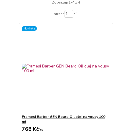
Zobrazuji 1-4 z 4
strana
z 1
Novinka
Framesi Barber GEN Beard Oil olej na vousy 100
ml
768 Kč
/
ks