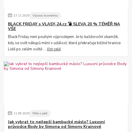
27
.
11
.
2025
Vlasová kosmetika
BLACK FRIDAY s VLASY-24.cz 💣 SLEVA 20 % TÉMĚŘ NA
VŠE
Black Friday není pouhým výprodejem. Je to každoroční okamžik,
kdy se svět nákupů mění v událost, která překračuje běžné hranice.
Lidé po celém světě ...
číst celé
11
.
08
.
2025
Péče o pleť
Jak vybrat to nejlepší bambucké máslo? Luxusní
průvodce Body by Simona od Simony Krainové