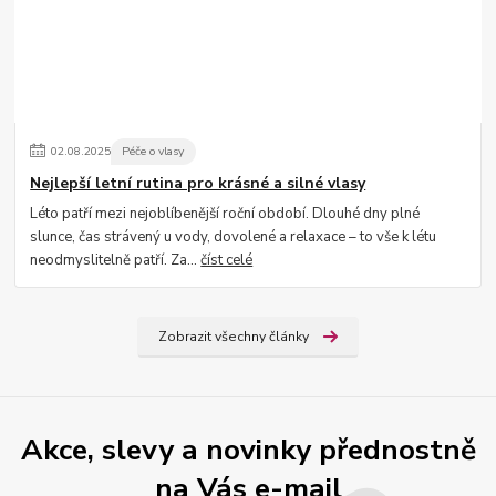
02
.
08
.
2025
Péče o vlasy
Nejlepší letní rutina pro krásné a silné vlasy
Léto patří mezi nejoblíbenější roční období. Dlouhé dny plné
slunce, čas strávený u vody, dovolené a relaxace – to vše k létu
neodmyslitelně patří. Za...
číst celé
Zobrazit všechny články
Akce, slevy a novinky přednostně
na Vás e-mail