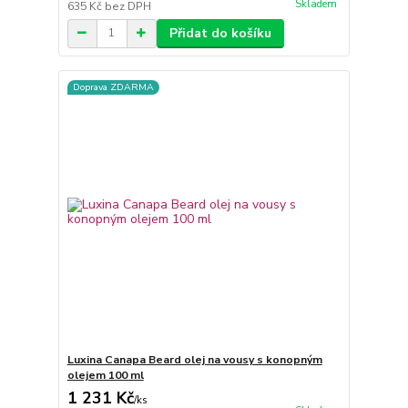
Skladem
635 Kč
bez DPH
Přidat do košíku
Doprava ZDARMA
Luxina Canapa Beard olej na vousy s konopným
olejem 100 ml
1 231 Kč
/
ks