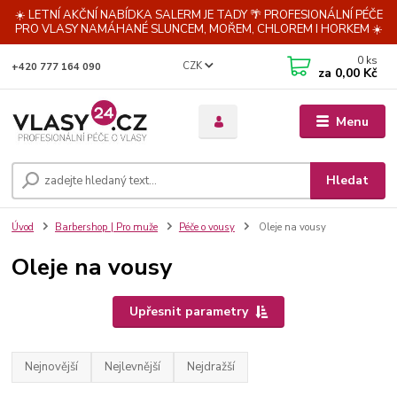
☀️ LETNÍ AKČNÍ NABÍDKA SALERM JE TADY 🌴 PROFESIONÁLNÍ PÉČE
PRO VLASY NAMÁHANÉ SLUNCEM, MOŘEM, CHLOREM I HORKEM ☀️
0
ks
CZK
+420 777 164 090
za
0,00 Kč
Menu
Hledat
Úvod
Barbershop | Pro muže
Péče o vousy
Oleje na vousy
Oleje na vousy
Upřesnit parametry
Nejnovější
Nejlevnější
Nejdražší