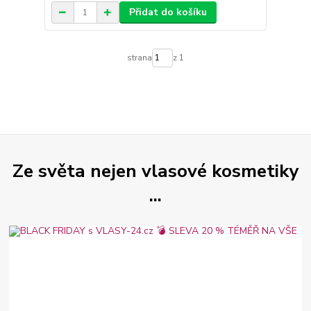
Přidat do košíku
strana
z 1
Ze světa nejen vlasové kosmetiky
...