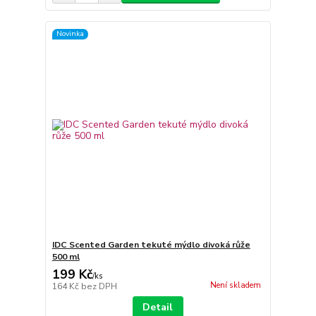
Novinka
IDC Scented Garden tekuté mýdlo divoká růže
500 ml
199 Kč
/
ks
Není skladem
164 Kč
bez DPH
Detail