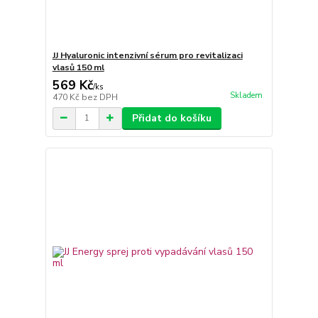
JJ Hyaluronic intenzivní sérum pro revitalizaci
vlasů 150 ml
569 Kč
/
ks
Skladem
470 Kč
bez DPH
Přidat do košíku