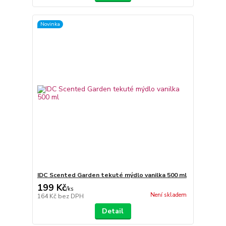
Novinka
IDC Scented Garden tekuté mýdlo vanilka 500 ml
199 Kč
/
ks
Není skladem
164 Kč
bez DPH
Detail