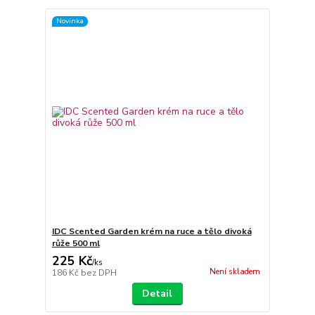
Novinka
IDC Scented Garden krém na ruce a tělo divoká
růže 500 ml
225 Kč
/
ks
Není skladem
186 Kč
bez DPH
Detail