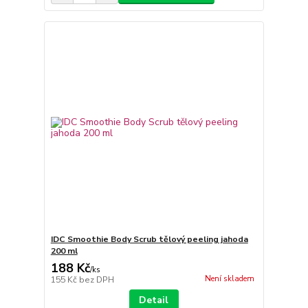
IDC Smoothie Body Scrub tělový peeling jahoda
200 ml
188 Kč
/
ks
Není skladem
155 Kč
bez DPH
Detail