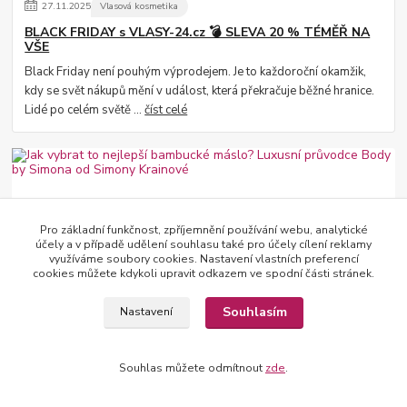
27
.
11
.
2025
Vlasová kosmetika
BLACK FRIDAY s VLASY-24.cz 💣 SLEVA 20 % TÉMĚŘ NA
VŠE
Black Friday není pouhým výprodejem. Je to každoroční okamžik,
kdy se svět nákupů mění v událost, která překračuje běžné hranice.
Lidé po celém světě ...
číst celé
Pro základní funkčnost, zpříjemnění používání webu, analytické
účely a v případě udělení souhlasu také pro účely cílení reklamy
využíváme soubory cookies. Nastavení vlastních preferencí
cookies můžete kdykoli upravit odkazem ve spodní části stránek.
11
.
08
.
2025
Péče o pleť
Souhlasím
Nastavení
Jak vybrat to nejlepší bambucké máslo? Luxusní
průvodce Body by Simona od Simony Krainové
Souhlas můžete odmítnout
zde
.
Objevte prémiová bambucká másla Body by Simona od Simony
Krainové. Poradíme, které je ideální pro vaši pleť, a jak je používat