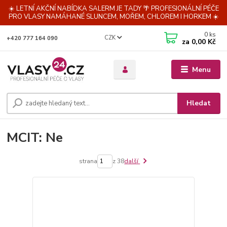
☀️ LETNÍ AKČNÍ NABÍDKA SALERM JE TADY 🌴 PROFESIONÁLNÍ PÉČE
PRO VLASY NAMÁHANÉ SLUNCEM, MOŘEM, CHLOREM I HORKEM ☀️
0
ks
CZK
+420 777 164 090
za
0,00 Kč
Menu
Hledat
MCIT: Ne
strana
z 38
další