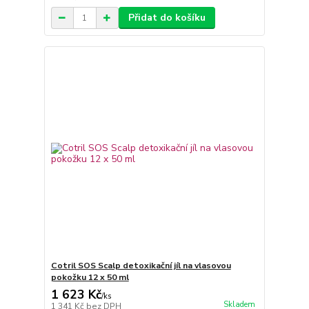
Přidat do košíku
Cotril SOS Scalp detoxikační jíl na vlasovou
pokožku 12 x 50 ml
1 623 Kč
/
ks
Skladem
1 341 Kč
bez DPH